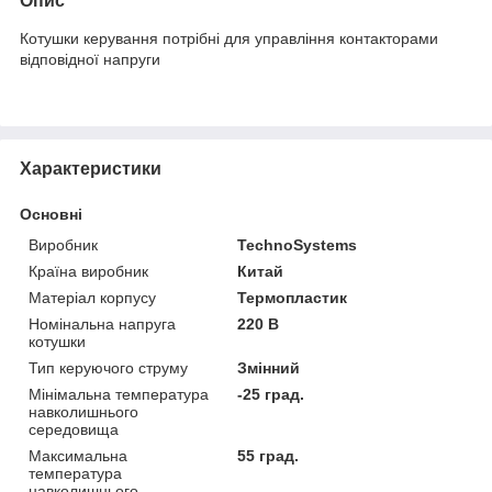
Опис
Котушки керування потрібні для управління контакторами
відповідної напруги
Характеристики
Основні
Виробник
TechnoSystems
Країна виробник
Китай
Матеріал корпусу
Термопластик
Номінальна напруга
220 В
котушки
Тип керуючого струму
Змінний
Мінімальна температура
-25 град.
навколишнього
середовища
Максимальна
55 град.
температура
навколишнього