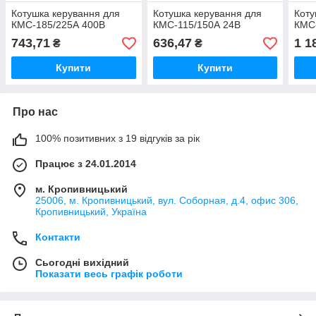
Котушка керування для
Котушка керування для
Коту
КМС-185/225А 400В
КМС-115/150А 24В
КМС
743,71
636,47
1 1
₴
₴
Купити
Купити
Про нас
100% позитивних з 19 відгуків за рік
Працює з 24.01.2014
м. Кропивницький
25006, м. Кропивницький, вул. Соборная, д.4, офис 306,
Кропивницький, Україна
Контакти
Сьогодні вихідний
Показати весь графік роботи