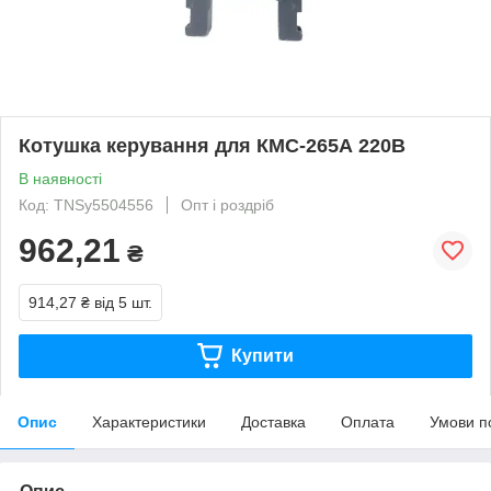
Котушка керування для КМС-265А 220В
В наявності
Код: TNSy5504556
Опт і роздріб
962,21
₴
914,27 ₴
від 5 шт.
Купити
Опис
Характеристики
Доставка
Оплата
Умови п