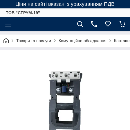
Ціни на сайті вказані з урахуванням ПДВ
ТОВ "СТРУМ-19"
Товари та послуги
Комутаційне обладнання
Контакт