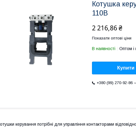
Котушка кер
110В
2 216,86 ₴
Показати оптові ціни
В наявності
Оптом і 
Купити
+380 (99) 270-92-86
отушки керування потрібні для управління контакторами відповідно