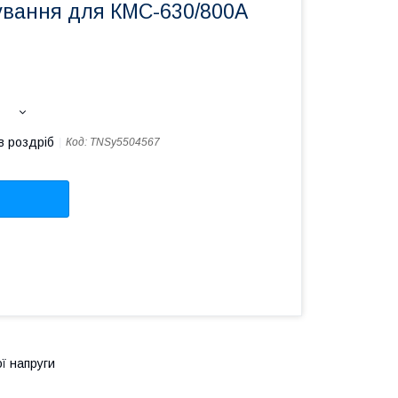
ування для КМС-630/800А
в роздріб
Код:
TNSy5504567
ї напруги