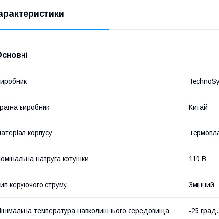
арактеристики
Основні
иробник
TechnoS
раїна виробник
Китай
атеріал корпусу
Термопла
омінальна напруга котушки
110 В
ип керуючого струму
Змінний
інімальна температура навколишнього середовища
-25 град.