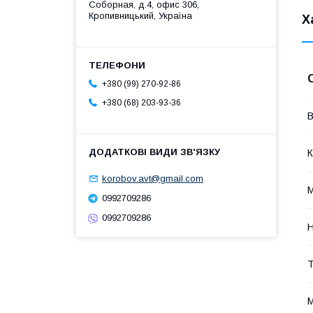
Соборная, д.4, офис 306,
Кропивницький, Україна
Х
+380 (99) 270-92-86
+380 (68) 203-93-36
В
К
korobov.avt@gmail.com
М
0992709286
0992709286
Н
Т
М