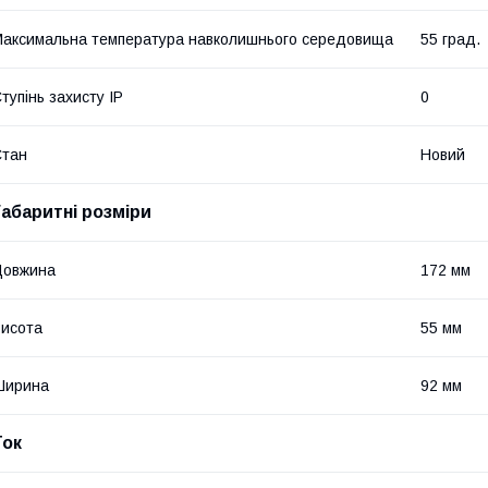
аксимальна температура навколишнього середовища
55 град.
тупінь захисту IP
0
Стан
Новий
Габаритні розміри
Довжина
172 мм
исота
55 мм
Ширина
92 мм
Ток