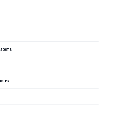
ystems
стик