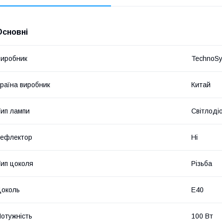
Основні
иробник
TechnoS
раїна виробник
Китай
ип лампи
Світлоді
Рефлектор
Ні
ип цоколя
Різьба
околь
E40
отужність
100 Вт