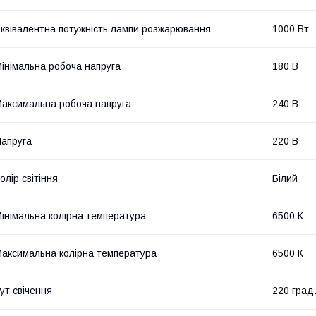
квівалентна потужність лампи розжарювання
1000 Вт
інімальна робоча напруга
180 В
аксимальна робоча напруга
240 В
апруга
220 В
олір світіння
Білий
інімальна колірна температура
6500 К
аксимальна колірна температура
6500 К
ут свічення
220 град