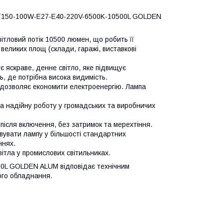
lb-T150-100W-E27-E40-220V-6500K-10500L GOLDEN
вітловий потік 10500 люмен, що робить її
еликих площ (склади, гаражі, виставкові
є яскраве, денне світло, яке підвищує
, де потрібна висока видимість.
я дозволяє економити електроенергію. Лампа
 на надійну роботу у громадських та виробничих
 після включення, без затримок та мерехтіння.
увати лампу у більшості стандартних
ннях.
тла у промислових світильниках.
0L GOLDEN ALUM відповідає технічним
ого обладнання.