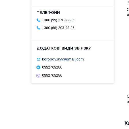
п
О
+380 (99) 270-92-86
+380 (68) 203-93-36
korobov.avt@gmail.com
0992709286
0992709286
С
р
Х