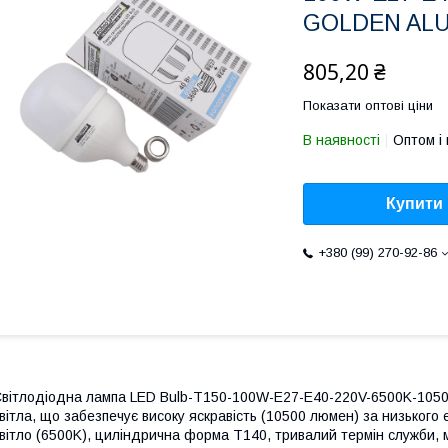
GOLDEN AL
805,20 ₴
Показати оптові ціни
В наявності
Оптом і 
Купити
+380 (99) 270-92-86
вітлодіодна лампа LED Bulb-T150-100W-E27-E40-220V-6500K-105
вітла, що забезпечує високу яскравість (10500 люмен) за низького 
вітло (6500K), циліндрична форма T140, тривалий термін служби,