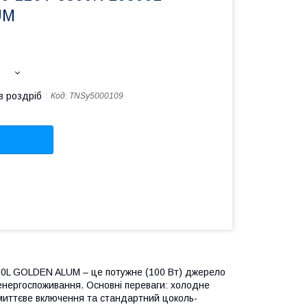
UM
в роздріб
Код:
TNSy5000109
00L GOLDEN ALUM – це потужне (100 Вт) джерело
енергоспоживання. Основні переваги: ​​холодне
 миттєве включення та стандартний цоколь-