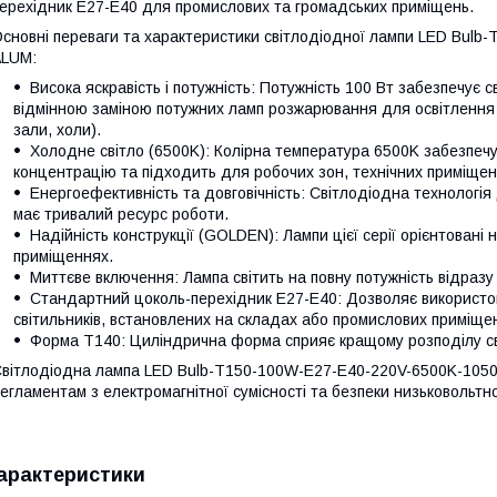
ерехідник E27-Е40 для промислових та громадських приміщень.
сновні переваги та характеристики світлодіодної лампи LED Bu
ALUM:
Висока яскравість і потужність: Потужність 100 Вт забезпечує с
відмінною заміною потужних ламп розжарювання для освітлення в
зали, холи).
Холодне світло (6500K): Колірна температура 6500K забезпечу
концентрацію та підходить для робочих зон, технічних приміщень
Енергоефективність та довговічність: Світлодіодна технологі
має тривалий ресурс роботи.
Надійність конструкції (GOLDEN): Лампи цієї серії орієнтовані
приміщеннях.
Миттєве включення: Лампа світить на повну потужність відразу
Стандартний цоколь-перехідник E27-Е40: Дозволяє використов
світильників, встановлених на складах або промислових приміще
Форма T140: Циліндрична форма сприяє кращому розподілу сві
вітлодіодна лампа LED Bulb-T150-100W-E27-E40-220V-6500K-1050
егламентам з електромагнітної сумісності та безпеки низьковольтн
арактеристики