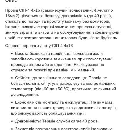
Опис
Провід СІП-4 4х16 (самонесучий ізольований, 4 жили по
16мм2) цінується за безпеку, довговічність (до 40 років),
стійкість до погоди та простоту монтажу без ізоляторів.
Ізоляція виключає короткі замикання при схльостуванні,
знижує втрати та витрати на обслуговування, забезпечуючи
надійне електропостачання житлових будинків та будівель.
Основні переваги дроту СІП-4 4х16:
Висока безпека та надійність: Ізольовані жили
запобігають коротким замиканням при схльостуванні
проводів вітром або зледеніння. Ризик ураження
струмом та пожежі при падінні мінімальний.
Стійкість до зовнішнього середовища: Провід не
боїться вологи, снігу, ультрафіолету та екстремальних
температур (від -60 до +50
°C
), практично не схильний
до зледеніння.
Економічність монтажу та експлуатації: Не вимагає
використання важких траверс та додаткових ізоляторів,
що знижує вартість облаштування лінії.
Довговічність: Термін служби сягає 40 років.
Захист від розкрадання електроенергії: Ізольовану