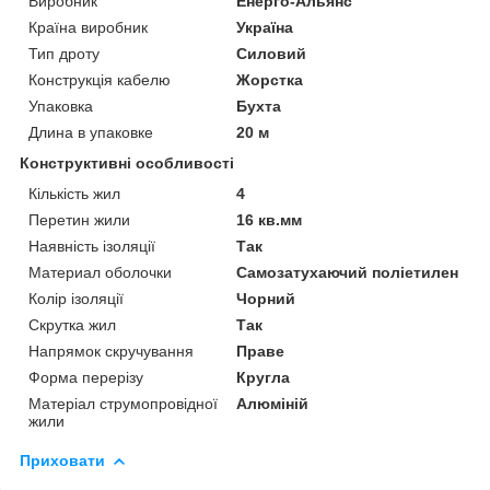
Виробник
Енерго-Альянс
Країна виробник
Україна
Тип дроту
Силовий
Конструкція кабелю
Жорстка
Упаковка
Бухта
Длина в упаковке
20 м
Конструктивні особливості
Кількість жил
4
Перетин жили
16 кв.мм
Наявність ізоляції
Так
Материал оболочки
Самозатухаючий поліетилен
Колір ізоляції
Чорний
Скрутка жил
Так
Напрямок скручування
Праве
Форма перерізу
Кругла
Матеріал струмопровідної
Алюміній
жили
Приховати