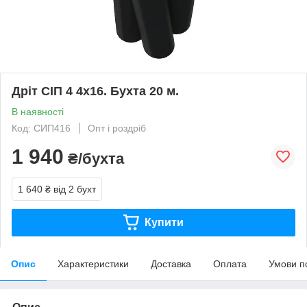
Дріт СІП 4 4х16. Бухта 20 м.
В наявності
Код: СИП416
Опт і роздріб
1 940
₴/бухта
1 640 ₴
від 2 бухт
Купити
Опис
Характеристики
Доставка
Оплата
Умови п