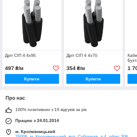
Дріт СІП 4 4х95.
Дріт СІП 4 4х70.
Кабе
Бухт
497
354
1 7
₴/м
₴/м
Купити
Купити
Про нас
100% позитивних з 19 відгуків за рік
Працює з 24.01.2014
м. Кропивницький
25006, м. Кропивницький, вул. Соборная, д.4, офис 306,