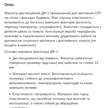
Опис
Фіксатор дистанційний ДФ-1 призначений для кріплення СІП
на стінах і фасадах будівель. Має хорошу еластичність і
витривалість до багатьох зовнішніх факторів (вологість,
перепад температур, ультрафіолет). Комплект складається з
дюбеля-цвяха та хомута. Конструкція виробу передбачає
можливість паралельного монтажу додаткового кабеля за
допомогою існуючого кріплення і допоміжного хомута (не
входить в комплект).
Основні переваги фіксатора ДФ-1:
Дистанціювання від поверхні: Фіксатор забезпечує
створення проміжку (відстань) між кабелем та стіною 15
мм.
Матеріал високої якості: Виготовляється із міцного
полімеру, стійкого до ультрафіолетового
випромінювання, температурних перепадів та інших
зовнішніх впливів.
Еластичність і витривалість: Матеріал має гарну
еластичність, що запобігає поломці при монтажі та
експлуатації, а також стійкий до вібраційних
навантажень.