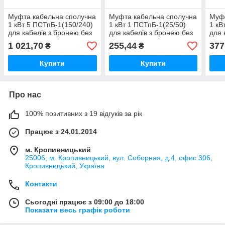
Муфта кабельна сполучна
Муфта кабельна сполучна
Муфт
1 кВт 5 ПСТпБ-1(150/240)
1 кВт 1 ПСТпБ-1(25/50)
1 кВ
для кабелів з бронею без
для кабелів з бронею без
для 
гільз
гільз
гільз
1 021,70
255,44
377
₴
₴
Купити
Купити
Про нас
100% позитивних з 19 відгуків за рік
Працює з 24.01.2014
м. Кропивницький
25006, м. Кропивницький, вул. Соборная, д.4, офис 306,
Кропивницький, Україна
Контакти
Сьогодні працює з 09:00 до 18:00
Показати весь графік роботи