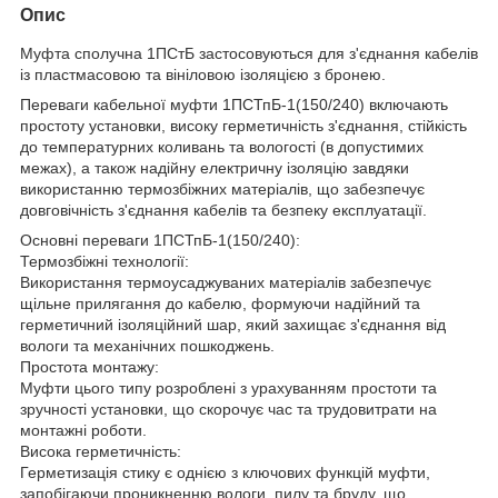
Опис
Муфта сполучна 1ПСтБ застосовуються для з'єднання кабелів
із пластмасовою та вініловою ізоляцією з бронею.
Переваги кабельної муфти 1ПСТпБ-1(150/240) включають
простоту установки, високу герметичність з'єднання, стійкість
до температурних коливань та вологості (в допустимих
межах), а також надійну електричну ізоляцію завдяки
використанню термозбіжних матеріалів, що забезпечує
довговічність з'єднання кабелів та безпеку експлуатації.
Основні переваги 1ПСТпБ-1(150/240):
Термозбіжні технології:
Використання термоусаджуваних матеріалів забезпечує
щільне прилягання до кабелю, формуючи надійний та
герметичний ізоляційний шар, який захищає з'єднання від
вологи та механічних пошкоджень.
Простота монтажу:
Муфти цього типу розроблені з урахуванням простоти та
зручності установки, що скорочує час та трудовитрати на
монтажні роботи.
Висока герметичність:
Герметизація стику є однією з ключових функцій муфти,
запобігаючи проникненню вологи, пилу та бруду, що