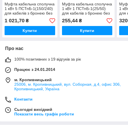
Муфта кабельна сполучна
Муфта кабельна сполучна
Муфт
1 кВт 5 ПСТпБ-1(150/240)
1 кВт 1 ПСТпБ-1(25/50)
1 кВ
для кабелів з бронею без
для кабелів з бронею без
для 
гільз
гільз
гільз
1 021,70
255,44
320
₴
₴
Купити
Купити
Про нас
100% позитивних з 19 відгуків за рік
Працює з 24.01.2014
м. Кропивницький
25006, м. Кропивницький, вул. Соборная, д.4, офис 306,
Кропивницький, Україна
Контакти
Сьогодні вихідний
Показати весь графік роботи