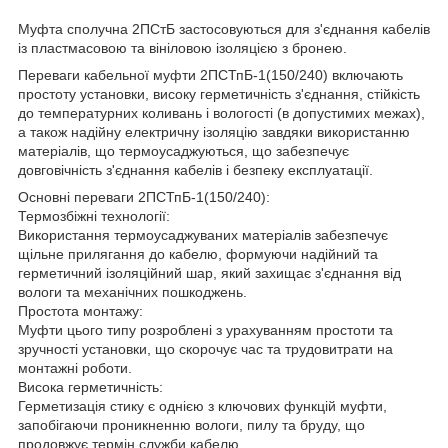
Муфта сполучна 2ПСтБ застосовуються для з'єднання кабелів
із пластмасовою та вініловою ізоляцією з бронею.
Переваги кабельної муфти 2ПСТпБ-1(150/240) включають
простоту установки, високу герметичність з'єднання, стійкість
до температурних коливань і вологості (в допустимих межах),
а також надійну електричну ізоляцію завдяки використанню
матеріалів, що термоусаджуються, що забезпечує
довговічність з'єднання кабелів і безпеку експлуатації.
Основні переваги 2ПСТпБ-1(150/240):
Термозбіжні технології:
Використання термоусаджуваних матеріалів забезпечує
щільне прилягання до кабелю, формуючи надійний та
герметичний ізоляційний шар, який захищає з'єднання від
вологи та механічних пошкоджень.
Простота монтажу:
Муфти цього типу розроблені з урахуванням простоти та
зручності установки, що скорочує час та трудовитрати на
монтажні роботи.
Висока герметичність:
Герметизація стику є однією з ключових функцій муфти,
запобігаючи проникненню вологи, пилу та бруду, що
продовжує термін служби кабелю.