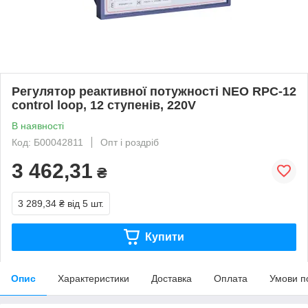
Регулятор реактивної потужності NEO RPC-12
control loop, 12 ступенів, 220V
В наявності
Код: Б00042811
Опт і роздріб
3 462,31
₴
3 289,34 ₴
від 5 шт.
Купити
Опис
Характеристики
Доставка
Оплата
Умови п