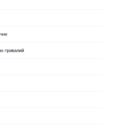
ичне
но-тривалий