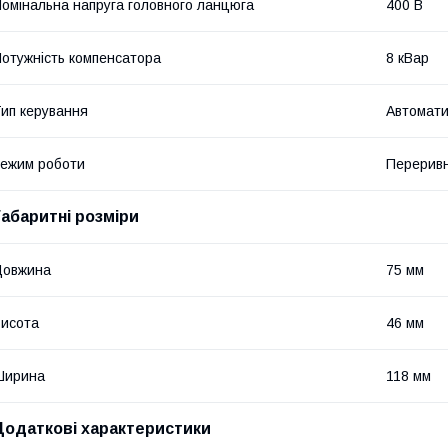
омінальна напруга головного ланцюга
400 В
отужність компенсатора
8 кВар
ип керування
Автомат
ежим роботи
Перерив
Габаритні розміри
Довжина
75 мм
исота
46 мм
Ширина
118 мм
Додаткові характеристики