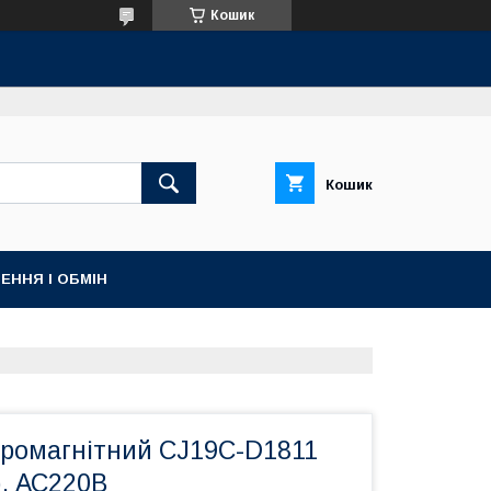
Кошик
Кошик
ЕННЯ І ОБМІН
тромагнітний CJ19C-D1811
), АС220В