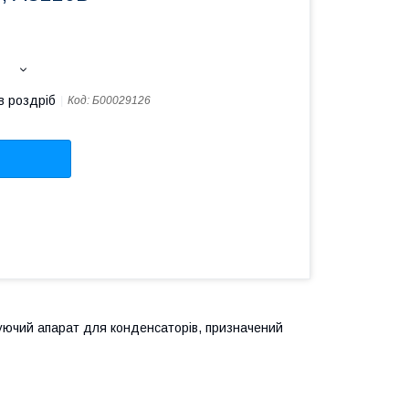
в роздріб
Код:
Б00029126
туючий апарат для конденсаторів, призначений