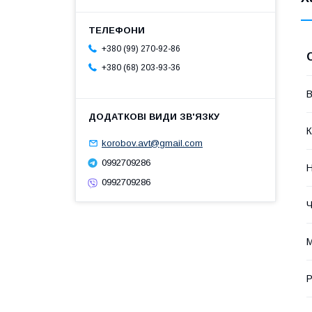
+380 (99) 270-92-86
+380 (68) 203-93-36
В
К
korobov.avt@gmail.com
0992709286
Н
0992709286
Ч
М
Р