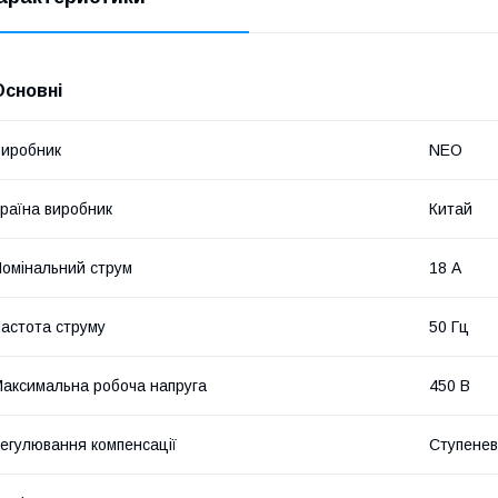
Основні
иробник
NEO
раїна виробник
Китай
омінальний струм
18 А
астота струму
50 Гц
аксимальна робоча напруга
450 В
егулювання компенсації
Ступене