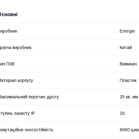
Основні
иробник
Energio
раїна виробник
Китай
ип ПЗВ
Вимикач
атеріал корпусу
Пластик
аксимальний перетин дроту
25 кв. мм
тупінь захисту IP
20
омутаційна зносостійкість
6000 цик