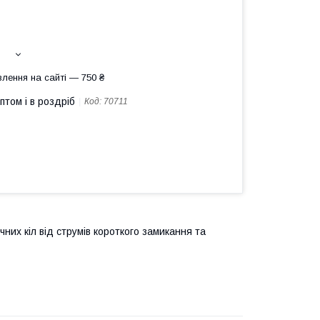
лення на сайті — 750 ₴
птом і в роздріб
Код:
70711
них кіл від струмів короткого замикання та