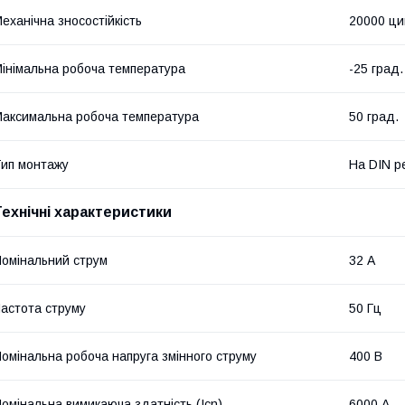
еханічна зносостійкість
20000 ци
інімальна робоча температура
-25 град.
аксимальна робоча температура
50 град.
ип монтажу
На DIN р
Технічні характеристики
омінальний струм
32 А
астота струму
50 Гц
омінальна робоча напруга змінного струму
400 В
омінальна вимикаюча здатність (Icn)
6000 А