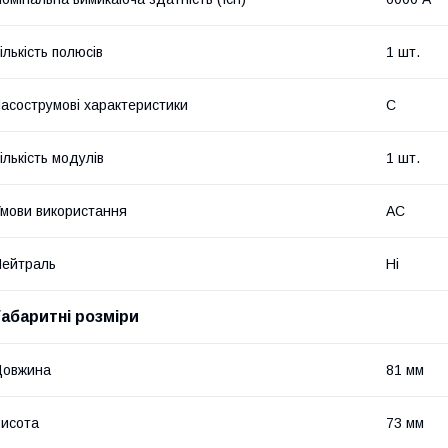
ількість полюсів
1 шт.
асострумові характеристики
C
ількість модулів
1 шт.
мови використання
АС
ейтраль
Ні
Габаритні розміри
Довжина
81 мм
исота
73 мм