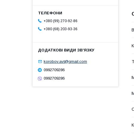
+380 (99) 270-92-86
+380 (68) 203-93-36
В
К
korobov.avt@gmail.com
Т
0992709286
М
0992709286
М
С
К