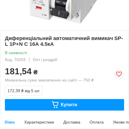
Диференціальний автоматичний вимикач SP-
L 1P+N C 16А 4.5кА
В наявності
Код: 70203
Опт і роздріб
181,54
₴
Мінімальна сума замовлення на сайті — 750 ₴
172,39 ₴
від 5 шт.
Купити
Опис
Характеристики
Доставка
Оплата
Умови п