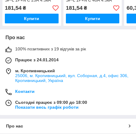
SP-L 1P+N C 25А 4.5кА
SP-L 1P+N C 40А 4.5кА
181,54
181,54
60,
₴
₴
Купити
Купити
Про нас
100% позитивних з 19 відгуків за рік
Працює з 24.01.2014
м. Кропивницький
25006, м. Кропивницький, вул. Соборная, д.4, офис 306,
Кропивницький, Україна
Контакти
Сьогодні працює з 09:00 до 18:00
Показати весь графік роботи
Про нас