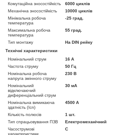
Комутаційна зносостійкість
6000 циклів
Механічна зносостійкість
10000 циклів
Мінімальна робоча
-25 град.
температура
Максимальна робоча
55 град.
температура
Тип монтажу
На DIN рейку
Технічні характеристики
Номінальний струм
16 А
Частота струму
50 Гц
Номінальна робоча
230 В
напруга змінного струму
Номінальний
30 мА
відключаючий
диференціальний струм
Номінальна вимикаюча
4500 А
здатність (Icn)
Кількість полюсів
1 шт.
Тип спрацьовування ПЗВ
Електромеханічний
Часострумові
C
характеристики