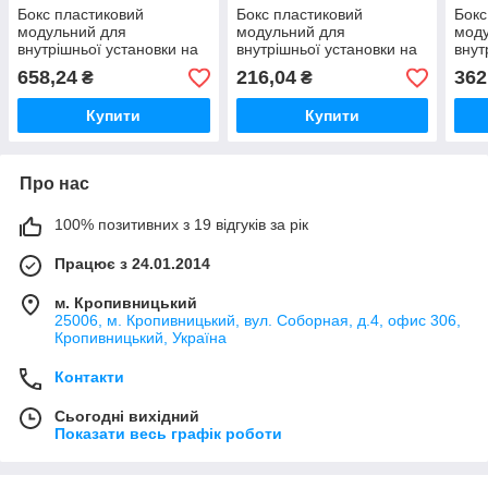
Бокс пластиковий
Бокс пластиковий
Бокс
модульний для
модульний для
мод
внутрішньої установки на
внутрішньої установки на
внут
24 модулів IP20
2-6 модулів IP20
12 м
658,24
216,04
362
₴
₴
Купити
Купити
Про нас
100% позитивних з 19 відгуків за рік
Працює з 24.01.2014
м. Кропивницький
25006, м. Кропивницький, вул. Соборная, д.4, офис 306,
Кропивницький, Україна
Контакти
Сьогодні вихідний
Показати весь графік роботи