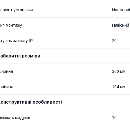
аріант установки
Настінни
ип монтажу
Навісний
тупінь захисту IP
20
Габаритні розміри
Ширина
360 мм
либина
104 мм
Конструктивні особливості
ількість модулів
16