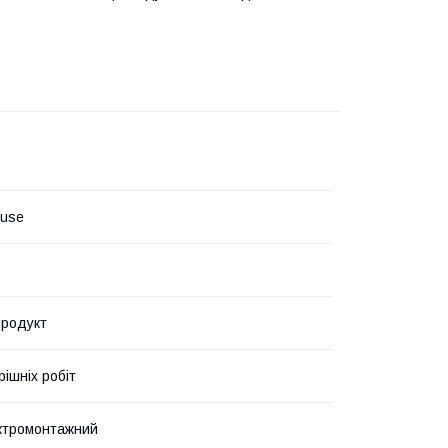
ouse
продукт
рішніх робіт
ктромонтажний