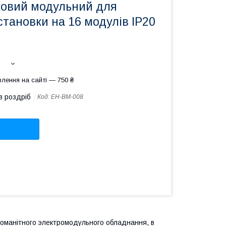
ковий модульний для
становки на 16 модулів IP20
лення на сайті — 750 ₴
в роздріб
Код:
EH-BM-008
номанітного электромодульного обладнання, в