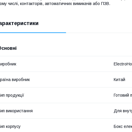
ому числі, контакторів, автоматичних вимикачів або ПЗВ.
арактеристики
Основні
иробник
ElectroH
раїна виробник
Китай
ип продукції
Готовий 
ип використання
Для внут
ип корпусу
Бокс еле