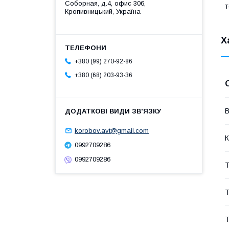
Соборная, д.4, офис 306,
т
Кропивницький, Україна
Х
+380 (99) 270-92-86
+380 (68) 203-93-36
В
korobov.avt@gmail.com
К
0992709286
0992709286
Т
Т
Т