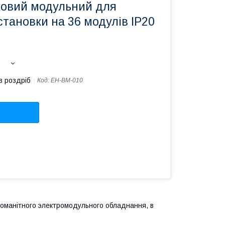
ковий модульний для
становки на 36 модулів IP20
в роздріб
Код:
EH-BM-010
номанітного электромодульного обладнання, в