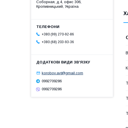
Соборная, д.4, офис 306,
Кропивницький, Україна
Х
+380 (99) 270-92-86
+380 (68) 203-93-36
В
К
korobov.avt@gmail.com
0992709286
Т
0992709286
Т
Т