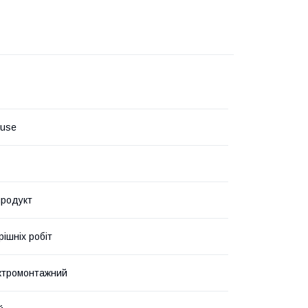
ouse
продукт
рішніх робіт
ктромонтажний