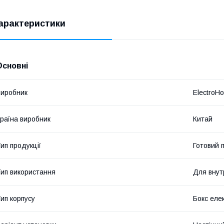
арактеристики
Основні
иробник
ElectroH
раїна виробник
Китай
ип продукції
Готовий 
ип використання
Для внут
ип корпусу
Бокс еле