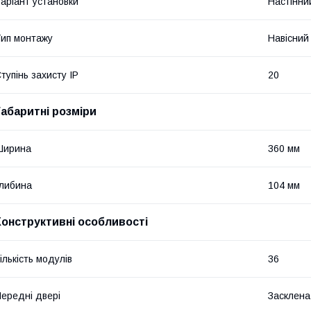
аріант установки
Настінни
ип монтажу
Навісний
тупінь захисту IP
20
Габаритні розміри
Ширина
360 мм
либина
104 мм
Конструктивні особливості
ількість модулів
36
ередні двері
Засклена