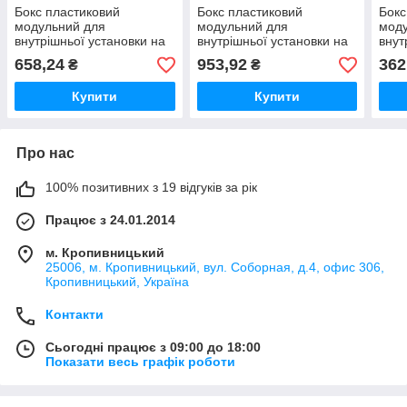
Бокс пластиковий
Бокс пластиковий
Бокс
модульний для
модульний для
мод
внутрішньої установки на
внутрішньої установки на
внут
24 модулів IP20
36 модулів IP20
12 м
658,24
953,92
362
₴
₴
Купити
Купити
Про нас
100% позитивних з 19 відгуків за рік
Працює з 24.01.2014
м. Кропивницький
25006, м. Кропивницький, вул. Соборная, д.4, офис 306,
Кропивницький, Україна
Контакти
Сьогодні працює з 09:00 до 18:00
Показати весь графік роботи