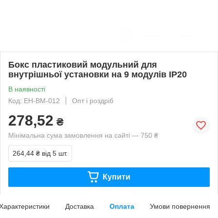
Бокс пластиковий модульний для
внутрішньої установки на 9 модулів IP20
В наявності
Код: EH-BM-012
Опт і роздріб
278,52
₴
Мінімальна сума замовлення на сайті — 750 ₴
264,44 ₴
від 5 шт.
Купити
Характеристики
Доставка
Оплата
Умови повернення