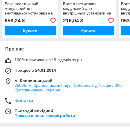
Бокс пластиковий
Бокс пластиковий
Бокс
модульний для
модульний для
мод
внутрішньої установки на
внутрішньої установки на
внут
24 модулів IP20
2-6 модулів IP20
36 м
658,24
216,04
953
₴
₴
Купити
Купити
Про нас
100% позитивних з 19 відгуків за рік
Працює з 24.01.2014
м. Кропивницький
25006, м. Кропивницький, вул. Соборная, д.4, офис 306,
Кропивницький, Україна
Контакти
Сьогодні вихідний
Показати весь графік роботи