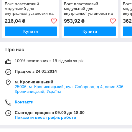
Бокс пластиковий
Бокс пластиковий
Бокс
модульний для
модульний для
мод
внутрішньої установки на
внутрішньої установки на
внут
2-6 модулів IP20
36 модулів IP20
12 м
216,04
953,92
362
₴
₴
Купити
Купити
Про нас
100% позитивних з 19 відгуків за рік
Працює з 24.01.2014
м. Кропивницький
25006, м. Кропивницький, вул. Соборная, д.4, офис 306,
Кропивницький, Україна
Контакти
Сьогодні працює з 09:00 до 18:00
Показати весь графік роботи