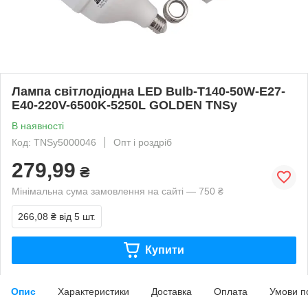
Лампа світлодіодна LED Bulb-T140-50W-E27-
E40-220V-6500K-5250L GOLDEN TNSy
В наявності
Код: TNSy5000046
Опт і роздріб
279,99
₴
Мінімальна сума замовлення на сайті — 750 ₴
266,08 ₴
від 5 шт.
Купити
Опис
Характеристики
Доставка
Оплата
Умови п