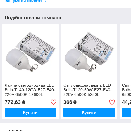
Всі умови оплати
Подібні товари компанії
Лампа светодиодная LED
Світлодіодна лампа LED
Світ
Bulb-T140-120W-E27-E40-
Bulb-T120-50W-E27-E40-
Bulb
220V-6500K-12600L
220V-6500K-5250L
650
GOLDEN ALUM
GOLDEN ALUM
772,63
366
44,
₴
₴
Купити
Купити
Про нас