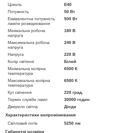
Цоколь
E40
Потужність
50 Вт
Еквівалентна потужність
500 Вт
лампи розжарювання
Мінімальна робоча
180 В
напруга
Максимальна робоча
240 В
напруга
Напруга
220 В
Колір світіння
Білий
Мінімальна колірна
6500 К
температура
Максимальна колірна
6500 К
температура
Кут свічення
220 град.
Термін служби ламп
30000 годин
Джерело світла
Діоди
Характеристики випромінювання
Світловий потік
5250 лм
Габаритні розміри