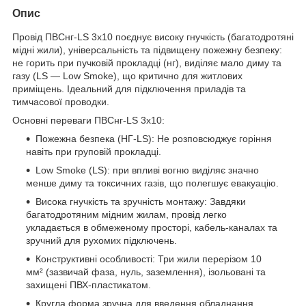
Опис
Провід ПВСнг-LS 3х10 поєднує високу гнучкість (багатодротяні
мідні жили), універсальність та підвищену пожежну безпеку:
не горить при пучковій прокладці (нг), виділяє мало диму та
газу (LS — Low Smoke), що критично для житлових
приміщень. Ідеальний для підключення приладів та
тимчасової проводки.
Основні переваги ПВСнг-LS 3х10:
Пожежна безпека (НГ-LS): Не розповсюджує горіння
навіть при груповій прокладці.
Low Smoke (LS): при впливі вогню виділяє значно
менше диму та токсичних газів, що полегшує евакуацію.
Висока гнучкість та зручність монтажу: Завдяки
багатодротяним мідним жилам, провід легко
укладається в обмеженому просторі, кабель-каналах та
зручний для рухомих підключень.
Конструктивні особливості: Три жили перерізом 10
мм² (зазвичай фаза, нуль, заземлення), ізольовані та
захищені ПВХ-пластикатом.
Кругла форма зручна для введення обладнання.