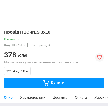
Провід ПВСнгLS 3х10.
В наявності
Код: ПВС310
Опт і роздріб
378
₴/м
Мінімальна сума замовлення на сайті — 750 ₴
321 ₴
від 10 м
Купити
Опис
Характеристики
Доставка
Оплата
Умови п