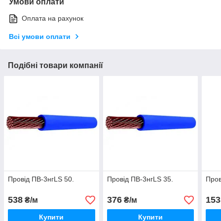
Умови оплати
Оплата на рахунок
Всі умови оплати
Подібні товари компанії
Провід ПВ-3нгLS 50.
Провід ПВ-3нгLS 35.
Пров
538
376
153
₴/м
₴/м
Купити
Купити