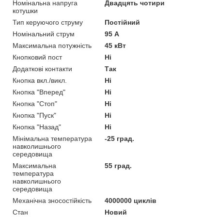
Номінальна напруга
Двадцять чотири
котушки
Тип керуючого струму
Постійний
Номінальний струм
95 А
Максимальна потужність
45 кВт
Кнопковий пост
Ні
Додаткові контакти
Так
Кнопка вкл./викл.
Ні
Кнопка "Вперед"
Ні
Кнопка "Стоп"
Ні
Кнопка "Пуск"
Ні
Кнопка "Назад"
Ні
Мінімальна температура
-25 град.
навколишнього
середовища
Максимальна
55 град.
температура
навколишнього
середовища
Механічна зносостійкість
4000000 циклів
Стан
Новий