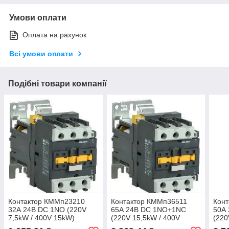
Умови оплати
Оплата на рахунок
Всі умови оплати
Подібні товари компанії
Контактор КММп23210
Контактор КММп36511
Кон
32А 24В DC 1NO (220V
65А 24В DC 1NO+1NC
50А
7,5kW / 400V 15kW)
(220V 15,5kW / 400V
(220
30kW)