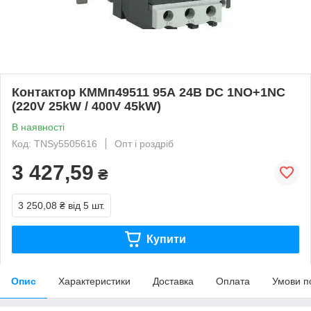
Контактор КММп49511 95А 24В DC 1NO+1NC
(220V 25kW / 400V 45kW)
В наявності
Код: TNSy5505616
Опт і роздріб
3 427,59
₴
3 250,08 ₴
від 5 шт.
Купити
Опис
Характеристики
Доставка
Оплата
Умови п