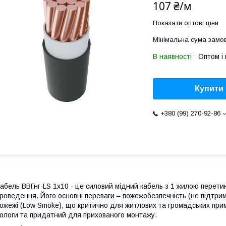
107 ₴/м
Показати оптові ціни
Мінімальна сума замов
В наявності
Оптом і 
Купити
+380 (99) 270-92-86
абель ВВГнг-LS 1х10 - це силовий мідний кабель з 1 жилою перет
роведення. Його основні переваги – пожежобезпечність (не підтриму
ожежі (Low Smoke), що критично для житлових та громадських прим
ологи та придатний для прихованого монтажу.