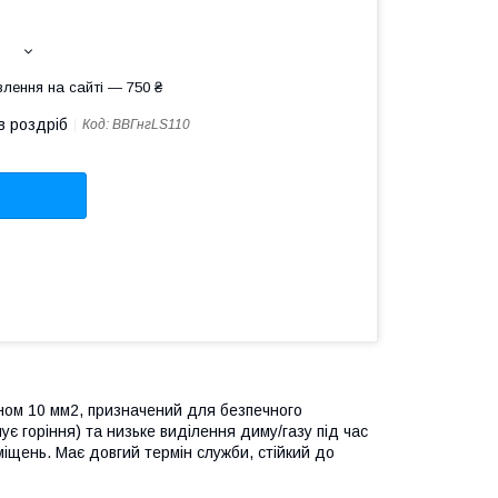
лення на сайті — 750 ₴
в роздріб
Код:
ВВГнгLS110
ином 10 мм2, призначений для безпечного
є горіння) та низьке виділення диму/газу під час
іщень. Має довгий термін служби, стійкий до