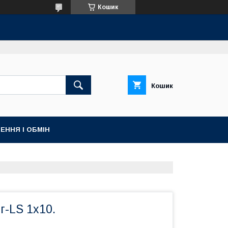
Кошик
Кошик
ЕННЯ І ОБМІН
г-LS 1х10.