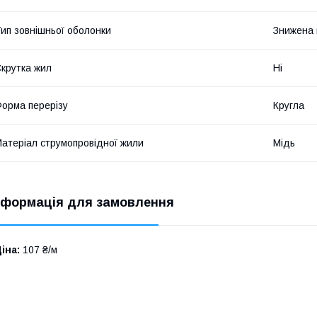
ип зовнішньої оболонки
Знижена 
крутка жил
Ні
орма перерізу
Кругла
атеріал струмопровідної жили
Мідь
нформація для замовлення
іна:
107 ₴/м