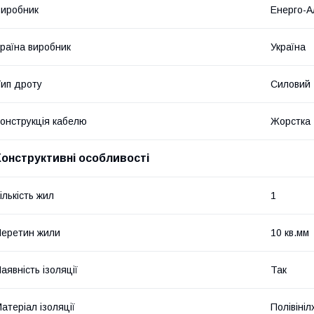
иробник
Енерго-А
раїна виробник
Україна
ип дроту
Силовий
онструкція кабелю
Жорстка
Конструктивні особливості
ількість жил
1
еретин жили
10 кв.мм
аявність ізоляції
Так
атеріал ізоляції
Полівіні