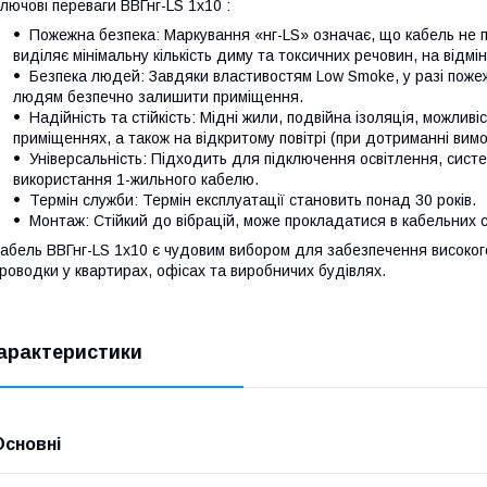
лючові переваги ВВГнг-LS 1х10 :
Пожежна безпека: Маркування «нг-LS» означає, що кабель не п
виділяє мінімальну кількість диму та токсичних речовин, на відмі
Безпека людей: Завдяки властивостям Low Smoke, у разі поже
людям безпечно залишити приміщення.
Надійність та стійкість: Мідні жили, подвійна ізоляція, можливі
приміщеннях, а також на відкритому повітрі (при дотриманні вимо
Універсальність: Підходить для підключення освітлення, сист
використання 1-жильного кабелю.
Термін служби: Термін експлуатації становить понад 30 років.
Монтаж: Стійкий до вібрацій, може прокладатися в кабельних с
абель ВВГнг-LS 1х10 є чудовим вибором для забезпечення високого
роводки у квартирах, офісах та виробничих будівлях.
арактеристики
Основні