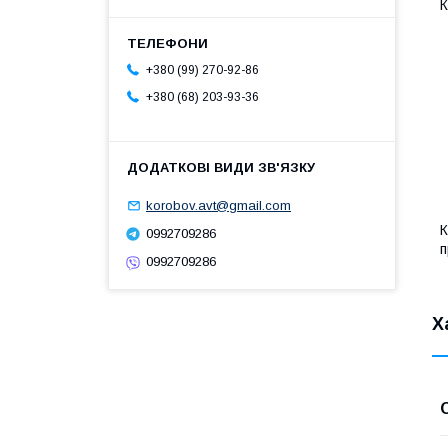
К
+380 (99) 270-92-86
+380 (68) 203-93-36
korobov.avt@gmail.com
К
0992709286
п
0992709286
Х