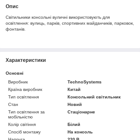
Опис
Cвітильники консольні вуличні використовують для
освітлення: вулиць, парків, спортивних майданчиків, парковок,
фонтанів.
Характеристики
Основні
Виробник
TechnoSystems
Країна виробник
Китай
Тип освітлення
Консольний світильник
Стан
Новий
Тип освітлення за
Стаціонарне
мобільністю
Колір світіння
Білий
Спосіб монтажу
На консоль
Напруга
220 В