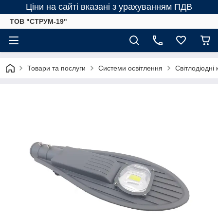
Ціни на сайті вказані з урахуванням ПДВ
ТОВ "СТРУМ-19"
Товари та послуги
Системи освітлення
Світлодіодні