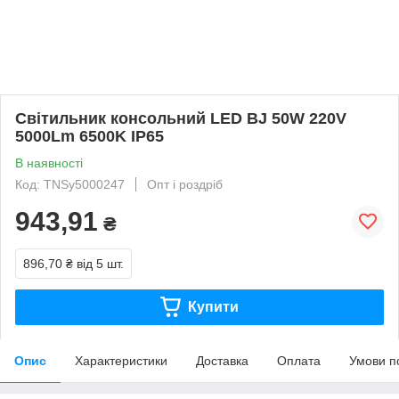
Світильник консольний LED BJ 50W 220V
5000Lm 6500K IP65
В наявності
Код: TNSy5000247
Опт і роздріб
943,91
₴
896,70 ₴
від 5 шт.
Купити
Опис
Характеристики
Доставка
Оплата
Умови п