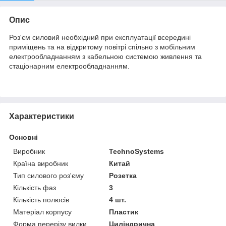
Опис
Роз'єм силовий необхідний при експлуатації всередині
приміщень та на відкритому повітрі спільно з мобільним
електрообладнанням з кабельною системою живлення та
стаціонарним електрообладнанням.
Характеристики
Основні
Виробник
TechnoSystems
Країна виробник
Китай
Тип силового роз'єму
Розетка
Кількість фаз
3
Кількість полюсів
4 шт.
Матеріал корпусу
Пластик
Форма перерізу вилки
Циліндрична