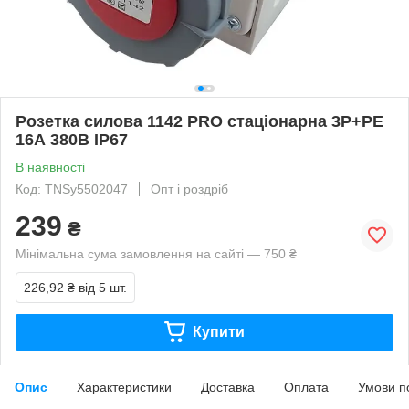
Розетка силова 1142 PRO стаціонарна 3Р+PЕ
16А 380В IP67
В наявності
Код: TNSy5502047
Опт і роздріб
239
₴
Мінімальна сума замовлення на сайті — 750 ₴
226,92 ₴
від 5 шт.
Купити
Опис
Характеристики
Доставка
Оплата
Умови п