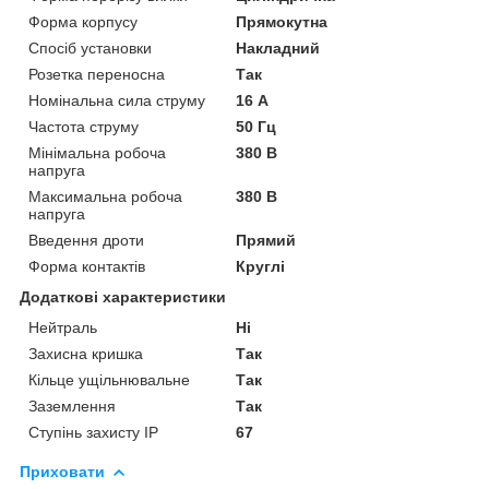
Форма корпусу
Прямокутна
Спосіб установки
Накладний
Розетка переносна
Так
Номінальна сила струму
16 А
Частота струму
50 Гц
Мінімальна робоча
380 В
напруга
Максимальна робоча
380 В
напруга
Введення дроти
Прямий
Форма контактів
Круглі
Додаткові характеристики
Нейтраль
Ні
Захисна кришка
Так
Кільце ущільнювальне
Так
Заземлення
Так
Ступінь захисту IP
67
Приховати