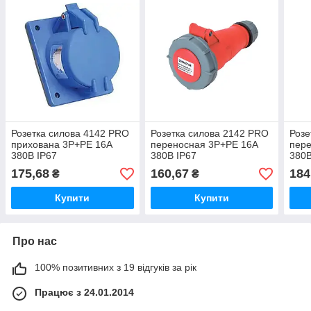
Розетка силова 4142 PRO
Розетка силова 2142 PRO
Розе
прихована 3Р+PЕ 16А
переносная 3Р+PЕ 16А
пер
380В IP67
380В IP67
380В
175,68
160,67
184
₴
₴
Купити
Купити
Про нас
100% позитивних з 19 відгуків за рік
Працює з 24.01.2014