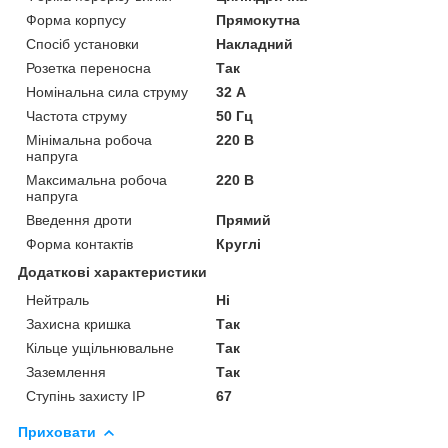
Форма корпусу
Прямокутна
Спосіб установки
Накладний
Розетка переносна
Так
Номінальна сила струму
32 А
Частота струму
50 Гц
Мінімальна робоча
220 В
напруга
Максимальна робоча
220 В
напруга
Введення дроти
Прямий
Форма контактів
Круглі
Додаткові характеристики
Нейтраль
Ні
Захисна кришка
Так
Кільце ущільнювальне
Так
Заземлення
Так
Ступінь захисту IP
67
Приховати