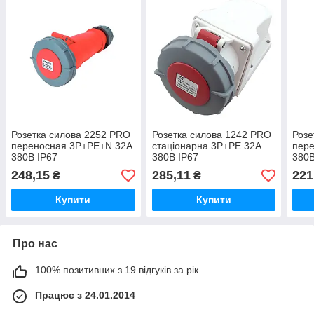
Розетка силова 2252 PRO
Розетка силова 1242 PRO
Розе
переносная 3Р+PЕ+N 32А
стаціонарна 3Р+PЕ 32А
пер
380В IP67
380В IP67
380В
248,15
285,11
221
₴
₴
Купити
Купити
Про нас
100% позитивних з 19 відгуків за рік
Працює з 24.01.2014