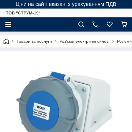
Ціни на сайті вказані з урахуванням ПДВ
ТОВ "СТРУМ-19"
Товари та послуги
Роз'єми електричні силові
Роз'єми