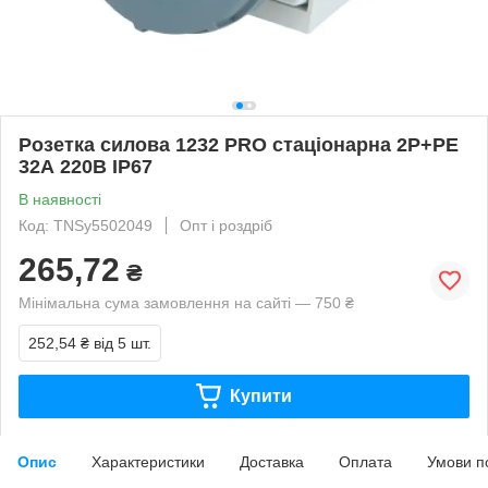
Розетка силова 1232 PRO стаціонарна 2Р+PЕ
32А 220В IP67
В наявності
Код: TNSy5502049
Опт і роздріб
265,72
₴
Мінімальна сума замовлення на сайті — 750 ₴
252,54 ₴
від 5 шт.
Купити
Опис
Характеристики
Доставка
Оплата
Умови п