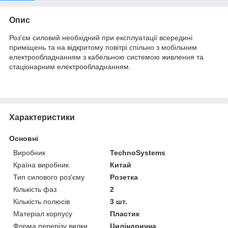
Опис
Роз'єм силовий необхідний при експлуатації всередині
приміщень та на відкритому повітрі спільно з мобільним
електрообладнанням з кабельною системою живлення та
стаціонарним електрообладнанням.
Характеристики
Основні
Виробник
TechnoSystems
Країна виробник
Китай
Тип силового роз'єму
Розетка
Кількість фаз
2
Кількість полюсів
3 шт.
Матеріал корпусу
Пластик
Форма перерізу вилки
Циліндрична