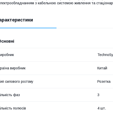
лектрообладнанням з кабельною системою живлення та стаціона
арактеристики
Основні
иробник
TechnoS
раїна виробник
Китай
ип силового роз'єму
Розетка
ількість фаз
3
ількість полюсів
4 шт.