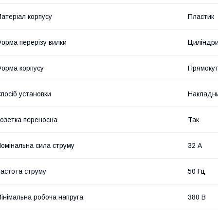
атеріал корпусу
Пластик
орма перерізу вилки
Циліндр
орма корпусу
Прямоку
посіб установки
Накладн
озетка переносна
Так
омінальна сила струму
32 А
астота струму
50 Гц
інімальна робоча напруга
380 В