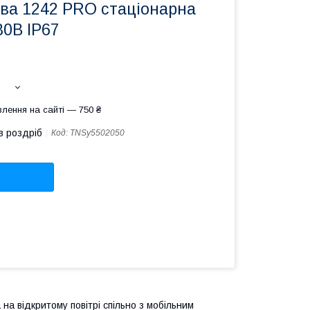
ова 1242 PRO стаціонарна
80В IP67
лення на сайті — 750 ₴
в роздріб
Код:
TNSy5502050
на відкритому повітрі спільно з мобільним