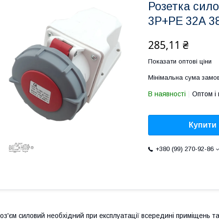
Розетка сил
3Р+PЕ 32А 3
285,11 ₴
Показати оптові ціни
Мінімальна сума замов
В наявності
Оптом і 
Купити
+380 (99) 270-92-86
оз'єм силовий необхідний при експлуатації всередині приміщень та 