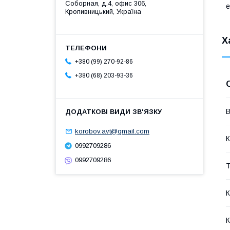
Соборная, д.4, офис 306,
е
Кропивницький, Україна
Х
+380 (99) 270-92-86
+380 (68) 203-93-36
В
korobov.avt@gmail.com
К
0992709286
0992709286
Т
К
К