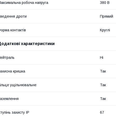
аксимальна робоча напруга
380 В
ведення дроти
Прямий
орма контактів
Круглі
Додаткові характеристики
ейтраль
Ні
ахисна кришка
Так
ільце ущільнювальне
Так
аземлення
Так
тупінь захисту IP
67