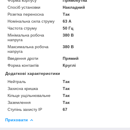
Форма корпусу
Прямокутна
Спосіб установки
Накладний
Розетка переносна
Так
Номінальна сила струму
63 А
Частота струму
50 Гц
Мінімальна робоча
380 В
напруга
Максимальна робоча
380 В
напруга
Введення дроти
Прямий
Форма контактів
Круглі
Додаткові характеристики
Нейтраль
Так
Захисна кришка
Так
Кільце ущільнювальне
Так
Заземлення
Так
Ступінь захисту IP
67
Приховати