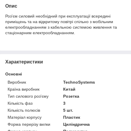
Опис
Роз'єм силовий необхідний при експлуатації всередині
приміщень та на відкритому повітрі спільно з мобільним
електрообладнанням з кабельною системою живлення та
стаціонарним електрообладнанням.
Характеристики
Основні
Виробник
TechnoSystems
Країна виробник
Китай
Тип силового роз'єму
Розетка
Кількість фаз
3
Кількість полюсів
5 шт.
Матеріал корпусу
Пластик
Форма перерізу вилки
Циліндрична