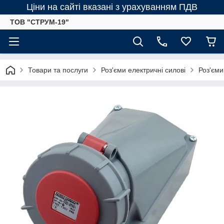
Ціни на сайті вказані з урахуванням ПДВ
ТОВ "СТРУМ-19"
Товари та послуги
Роз'єми електричні силові
Роз'єми