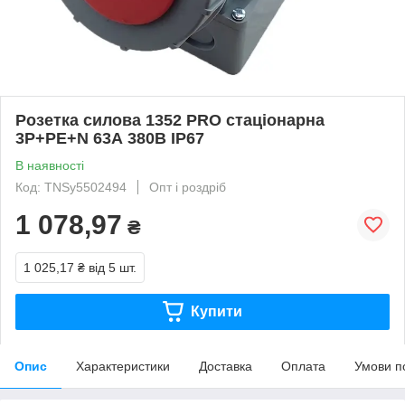
Розетка силова 1352 PRO стаціонарна
3Р+PЕ+N 63А 380В IP67
В наявності
Код: TNSy5502494
Опт і роздріб
1 078,97
₴
1 025,17 ₴
від 5 шт.
Купити
Опис
Характеристики
Доставка
Оплата
Умови п