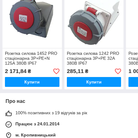
Розетка силова 1452 PRO
Розетка силова 1242 PRO
Розе
стаціонарна 3Р+PЕ+N
стаціонарна 3Р+PЕ 32А
стац
125А 380В IP67
380В IP67
380В
2 171,84
285,11
1 0
₴
₴
Купити
Купити
Про нас
100% позитивних з 19 відгуків за рік
Працює з 24.01.2014
м. Кропивницький