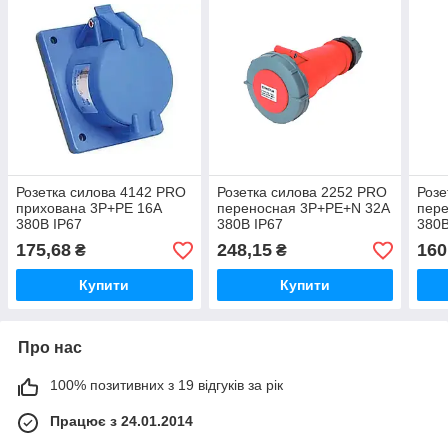
Розетка силова 4142 PRO
Розетка силова 2252 PRO
Розе
прихована 3Р+PЕ 16А
переносная 3Р+PЕ+N 32А
пер
380В IP67
380В IP67
380В
175,68
248,15
160
₴
₴
Купити
Купити
Про нас
100% позитивних з 19 відгуків за рік
Працює з 24.01.2014