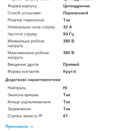
Форма корпусу
Циліндрична
Спосіб установки
Переносной
Розетка переносна
Так
Номінальна сила струму
32 А
Частота струму
50 Гц
Мінімальна робоча
380 В
напруга
Максимальна робоча
380 В
напруга
Введення дроти
Прямий
Форма контактів
Круглі
Додаткові характеристики
Нейтраль
Ні
Захисна кришка
Так
Кільце ущільнювальне
Так
Заземлення
Так
Ступінь захисту IP
67
Приховати