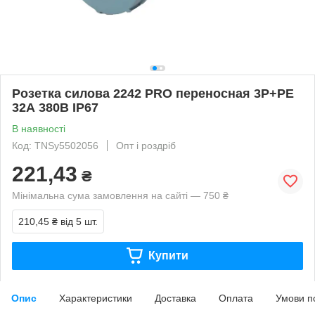
Розетка силова 2242 PRO переносная 3Р+PЕ
32А 380В IP67
В наявності
Код: TNSy5502056
Опт і роздріб
221,43
₴
Мінімальна сума замовлення на сайті — 750 ₴
210,45 ₴
від 5 шт.
Купити
Опис
Характеристики
Доставка
Оплата
Умови п