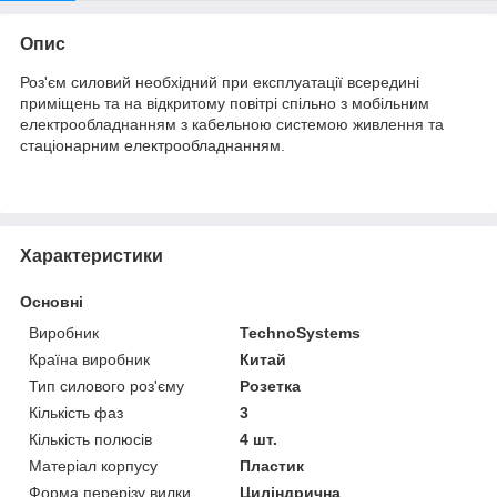
Опис
Роз'єм силовий необхідний при експлуатації всередині
приміщень та на відкритому повітрі спільно з мобільним
електрообладнанням з кабельною системою живлення та
стаціонарним електрообладнанням.
Характеристики
Основні
Виробник
TechnoSystems
Країна виробник
Китай
Тип силового роз'єму
Розетка
Кількість фаз
3
Кількість полюсів
4 шт.
Матеріал корпусу
Пластик
Форма перерізу вилки
Циліндрична