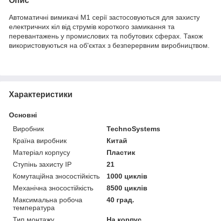
Опис
Автоматичні вимикачі М1 серії застосовуються для захисту
електричних кіл від струмів короткого замикання та
перевантажень у промислових та побутових сферах. Також
використовуються на об'єктах з безперервним виробництвом.
Характеристики
Основні
Виробник
TechnoSystems
Країна виробник
Китай
Матеріал корпусу
Пластик
Ступінь захисту IP
21
Комутаційна зносостійкість
1000 циклів
Механічна зносостійкість
8500 циклів
Максимальна робоча
40 град.
температура
Тип монтажу
На корпус