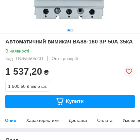
Автоматичний вимикач ВА88-160 3Р 50А 35кА
В наявності
Код: TNSy5505231
Опт і роздріб
1 537,20
₴
1 500,60 ₴
від 5 шт.
Купити
Опис
Характеристики
Доставка
Оплата
Умови п