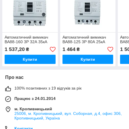
Автоматичний вимикач
Автоматичний вимикач
Авто
ВА88-160 3Р 32А 35кА
ВА88-125 3Р 80А 25кА
ВА88
1 537,20
1 464
1 5
₴
₴
Купити
Купити
Про нас
100% позитивних з 19 відгуків за рік
Працює з 24.01.2014
м. Кропивницький
25006, м. Кропивницький, вул. Соборная, д.4, офис 306,
Кропивницький, Україна
Контакти