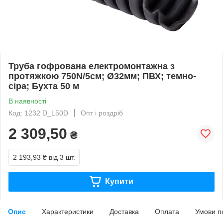
Труба гофрована електромонтажна з
протяжкою 750N/5см; Ø32мм; ПВХ; темно-
сіра; Бухта 50 м
В наявності
Код: 1232 D_L50D
Опт і роздріб
2 309,50
₴
2 193,93 ₴
від 3 шт.
Купити
Опис
Характеристики
Доставка
Оплата
Умови п