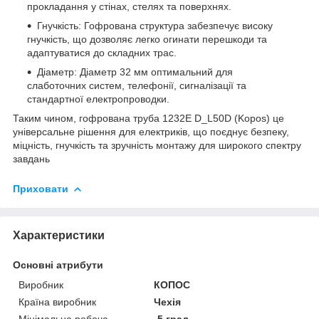
прокладання у стінах, стелях та поверхнях.
Гнучкість: Гофрована структура забезпечує високу
гнучкість, що дозволяє легко огинати перешкоди та
адаптуватися до складних трас.
Діаметр: Діаметр 32 мм оптимальний для
слаботочних систем, телефонії, сигналізації та
стандартної електропроводки.
Таким чином, гофрована труба 1232E D_L50D (Kopos) це
універсальне рішення для електриків, що поєднує безпеку,
міцність, гнучкість та зручність монтажу для широкого спектру
завдань
Приховати
Характеристики
Основні атрибути
Виробник
КОПОС
Країна виробник
Чехія
Мінімальна робоча
-5 град.