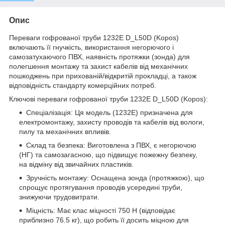
Опис
Переваги гофрованої труби 1232E D_L50D (Kopos)
включають її гнучкість, використання негорючого і
самозатухаючого ПВХ, наявність протяжки (зонда) для
полегшення монтажу та захист кабелів від механічних
пошкоджень при прихованій/відкритій прокладці, а також
відповідність стандарту комерційних потреб.
Ключові переваги гофрованої труби 1232E D_L50D (Kopos):
Спеціалізація: Ця модель (1232E) призначена для
електромонтажу, захисту проводів та кабелів від вологи,
пилу та механічних впливів.
Склад та безпека: Виготовлена ​​з ПВХ, є негорючою
(НГ) та самозагасною, що підвищує пожежну безпеку,
на відміну від звичайних пластиків.
Зручність монтажу: Оснащена зонда (протяжкою), що
спрощує протягування проводів усередині труби,
знижуючи трудовитрати.
Міцність: Має клас міцності 750 Н (відповідає
приблизно 76.5 кг), що робить її досить міцною для