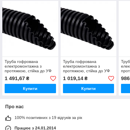
Труба гофрована
Труба гофрована
Труб
електромонтажна з
електромонтажна з
елек
протяжкою, стійка до УФ
протяжкою, стійка до УФ
прот
320 N/5см; Ø32мм; ПВХ;
750 N/5см; Ø20мм; ПВХ;
Ø16м
1 491,67
1 019,14
986
₴
₴
чорна; Бухта 50 м
чорна; Бухта 50 м
Бухт
Купити
Купити
Про нас
100% позитивних з 19 відгуків за рік
Працює з 24.01.2014