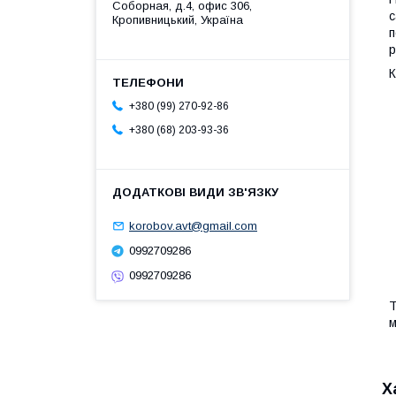
Соборная, д.4, офис 306,
с
Кропивницький, Україна
п
р
К
+380 (99) 270-92-86
+380 (68) 203-93-36
korobov.avt@gmail.com
0992709286
0992709286
Т
м
Х