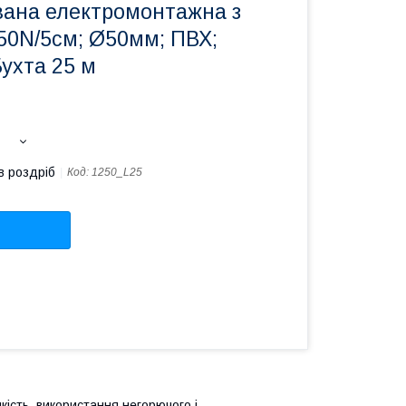
вана електромонтажна з
50N/5см; Ø50мм; ПВХ;
Бухта 25 м
в роздріб
Код:
1250_L25
кість, використання негорючого і