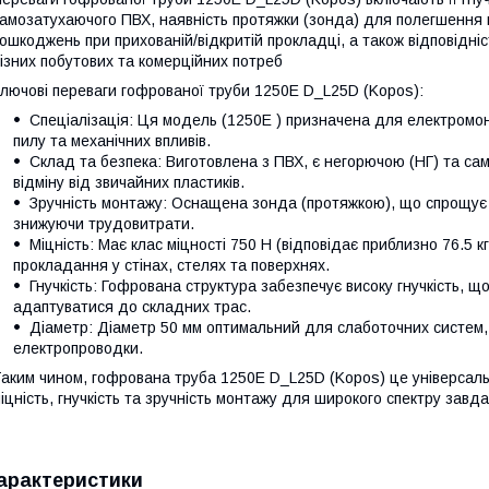
амозатухаючого ПВХ, наявність протяжки (зонда) для полегшення м
ошкоджень при прихованій/відкритій прокладці, а також відповідні
ізних побутових та комерційних потреб
лючові переваги гофрованої труби 1250E D_L25D (Kopos):
Спеціалізація: Ця модель (1250E ) призначена для електромонт
пилу та механічних впливів.
Склад та безпека: Виготовлена ​​з ПВХ, є негорючою (НГ) та с
відміну від звичайних пластиків.
Зручність монтажу: Оснащена зонда (протяжкою), що спрощує 
знижуючи трудовитрати.
Міцність: Має клас міцності 750 Н (відповідає приблизно 76.5 к
прокладання у стінах, стелях та поверхнях.
Гнучкість: Гофрована структура забезпечує високу гнучкість, 
адаптуватися до складних трас.
Діаметр: Діаметр 50 мм оптимальний для слаботочних систем, 
електропроводки.
аким чином, гофрована труба 1250E D_L25D (Kopos) це універсаль
іцність, гнучкість та зручність монтажу для широкого спектру завда
арактеристики