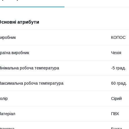
Основні атрибути
иробник
КОПОС
раїна виробник
Чехія
інімальна робоча температура
-5 град.
аксимальна робоча температура
60 град.
олір
Сірий
атеріал
ПВХ