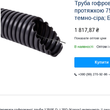
Труба гофро
протяжкою 7
темно-сіра; 
1 817,87 ₴
Показати оптові ціни
В наявності
Оптом і 
Купити
+380 (99) 270-92-86
ереваги гофрованої труби 1250E D_L25D (Kopos) включають її гнуч