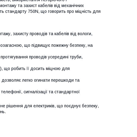
онтажу та захист кабелів від механічних
сть стандарту 750N, що говорить про міцність для
ажу, захисту проводів та кабелів від вологи,
амозагасною, що підвищує пожежну безпеку, на
протягування проводів усередині труби,
г), що робить її досить міцною для
що дозволяє легко огинати перешкоди та
телефонії, сигналізації та стандартної
не рішення для електриків, що поєднує безпеку,
нь.