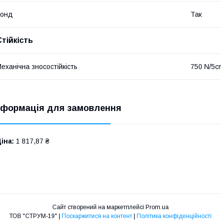
Зонд
Так
Стійкість
еханічна зносостійкість
750 N/5c
нформація для замовлення
іна:
1 817,87 ₴
Сайт створений на маркетплейсі
Prom.ua
ТОВ "СТРУМ-19" |
Поскаржитися на контент
|
Політика конфіденційності