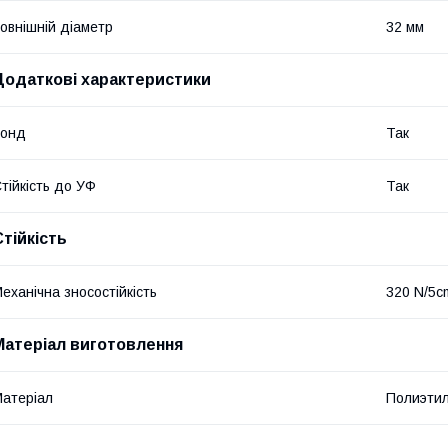
овнішній діаметр
32 мм
Додаткові характеристики
Зонд
Так
тійкість до УФ
Так
Стійкість
еханічна зносостійкість
320 N/5c
Матеріал виготовлення
атеріал
Полиэти