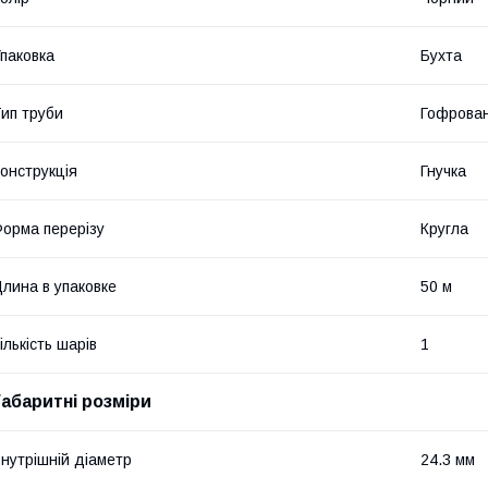
паковка
Бухта
ип труби
Гофрова
онструкція
Гнучка
орма перерізу
Кругла
лина в упаковке
50 м
ількість шарів
1
Габаритні розміри
нутрішній діаметр
24.3 мм