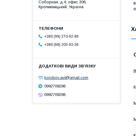
Соборная, д.4, офис 306,
в
Кропивницький, Україна
п
Х
+380 (99) 270-92-86
+380 (68) 203-93-36
В
korobov.avt@gmail.com
0992709286
К
0992709286
М
М
К