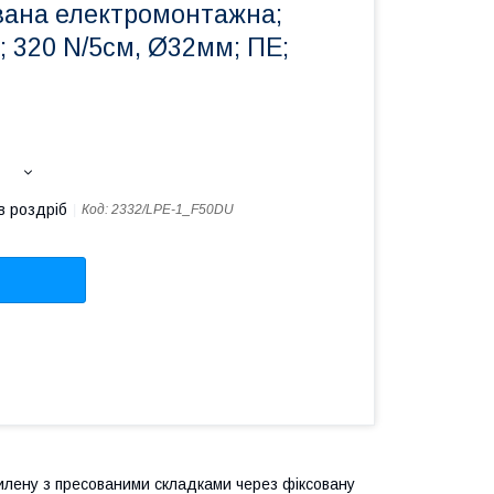
вана електромонтажна;
,; 320 N/5см, Ø32мм; ПЕ;
в роздріб
Код:
2332/LPE-1_F50DU
тилену з пресованими складками через фіксовану