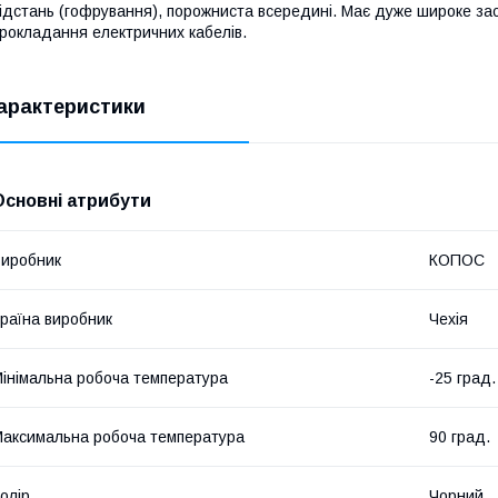
ідстань (гофрування), порожниста всередині. Має дуже широке зас
рокладання електричних кабелів.
арактеристики
Основні атрибути
иробник
КОПОС
раїна виробник
Чехія
інімальна робоча температура
-25 град.
аксимальна робоча температура
90 град.
олір
Чорний