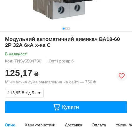
Модульний автоматичний вимикач ВА18-60
2Р 32А 6кА х-ка C
В наявності
Код: TNSy5504736
Опт і роздріб
125,17
₴
Мінімальна сума замовлення на сайті — 750 ₴
118,95 ₴
від 5 шт.
Купити
Опис
Характеристики
Доставка
Оплата
Умови п