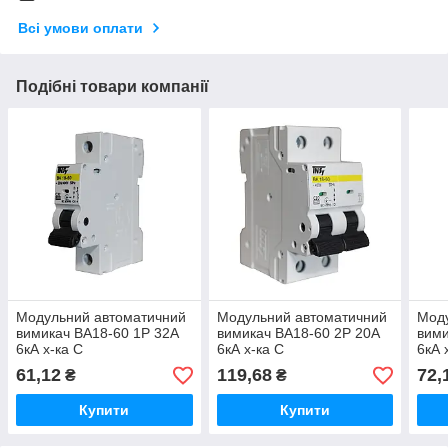
Всі умови оплати
Подібні товари компанії
Модульний автоматичний
Модульний автоматичний
Мод
вимикач ВА18-60 1Р 32А
вимикач ВА18-60 2Р 20А
вими
6кА х-ка C
6кА х-ка C
6кА 
61,12
119,68
72,
₴
₴
Купити
Купити