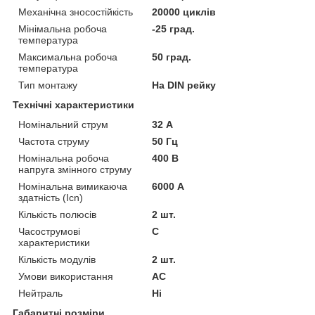
Механічна зносостійкість
20000 циклів
Мінімальна робоча
-25 град.
температура
Максимальна робоча
50 град.
температура
Тип монтажу
На DIN рейку
Технічні характеристики
Номінальний струм
32 А
Частота струму
50 Гц
Номінальна робоча
400 В
напруга змінного струму
Номінальна вимикаюча
6000 А
здатність (Icn)
Кількість полюсів
2 шт.
Часострумові
C
характеристики
Кількість модулів
2 шт.
Умови використання
АС
Нейтраль
Ні
Габаритні розміри