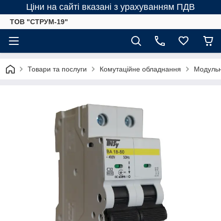
Ціни на сайті вказані з урахуванням ПДВ
ТОВ "СТРУМ-19"
Товари та послуги
Комутаційне обладнання
Модульн