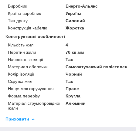
Виробник
Енерго-Альянс
Країна виробник
Україна
Тип дроту
Силовий
Конструкція кабелю
Жорстка
Конструктивні особливості
Кількість жил
4
Перетин жили
70 кв.мм
Наявність ізоляції
Так
Материал оболочки
Самозатухаючий поліетилен
Колір ізоляції
Чорний
Скрутка жил
Так
Напрямок скручування
Праве
Форма перерізу
Кругла
Матеріал струмопровідної
Алюміній
жили
Приховати