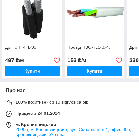
Дріт СІП 4 4х95.
Провід ПВСнгLS 3х4.
Дріт
497
153
230
₴/м
₴/м
Купити
Купити
Про нас
100% позитивних з 19 відгуків за рік
Працює з 24.01.2014
м. Кропивницький
25006, м. Кропивницький, вул. Соборная, д.4, офис 306,
Кропивницький, Україна