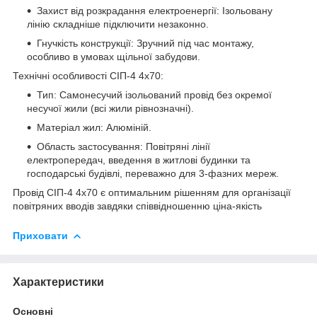
Захист від розкрадання електроенергії: Ізольовану
лінію складніше підключити незаконно.
Гнучкість конструкції: Зручний під час монтажу,
особливо в умовах щільної забудови.
Технічні особливості СІП-4 4х70:
Тип: Самонесучий ізольований провід без окремої
несучої жили (всі жили рівнозначні).
Матеріал жил: Алюміній.
Область застосування: Повітряні лінії
електропередач, введення в житлові будинки та
господарські будівлі, переважно для 3-фазних мереж.
Провід СІП-4 4х70 є оптимальним рішенням для організації
повітряних вводів завдяки співвідношенню ціна-якість
Приховати
Характеристики
Основні