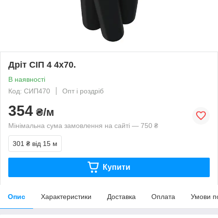
Дріт СІП 4 4х70.
В наявності
Код: СИП470
Опт і роздріб
354
₴/м
Мінімальна сума замовлення на сайті — 750 ₴
301 ₴
від 15 м
Купити
Опис
Характеристики
Доставка
Оплата
Умови п