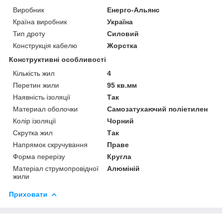
Виробник
Енерго-Альянс
Країна виробник
Україна
Тип дроту
Силовий
Конструкція кабелю
Жорстка
Конструктивні особливості
Кількість жил
4
Перетин жили
95 кв.мм
Наявність ізоляції
Так
Материал оболочки
Самозатухаючий поліетилен
Колір ізоляції
Чорний
Скрутка жил
Так
Напрямок скручування
Праве
Форма перерізу
Кругла
Матеріал струмопровідної
Алюміній
жили
Приховати