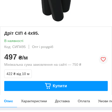
Дріт СІП 4 4х95.
В наявності
Код: СИП495
Опт і роздріб
497
₴/м
Мінімальна сума замовлення на сайті — 750 ₴
422 ₴
від 10 м
Купити
Опис
Характеристики
Доставка
Оплата
Умови п