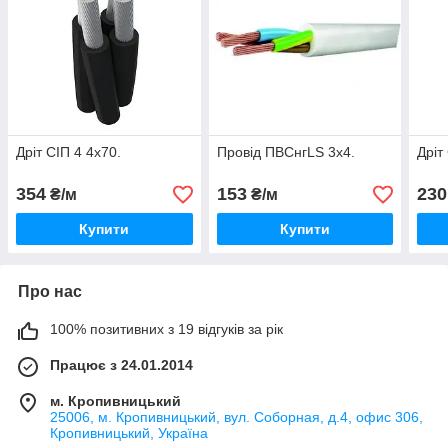
Дріт СІП 4 4х70.
Провід ПВСнгLS 3х4.
Дріт
354
153
230
₴/м
₴/м
Купити
Купити
Про нас
100% позитивних з 19 відгуків за рік
Працює з 24.01.2014
м. Кропивницький
25006, м. Кропивницький, вул. Соборная, д.4, офис 306,
Кропивницький, Україна