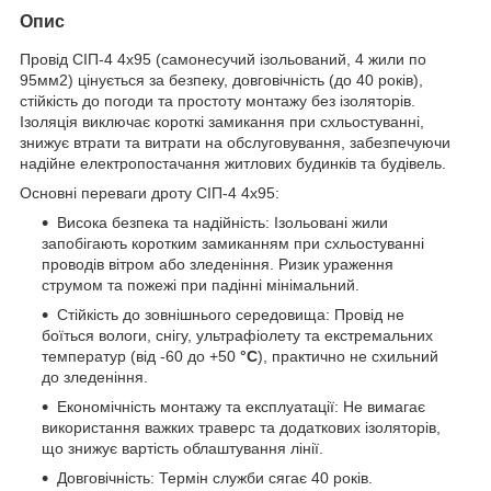
Опис
Провід СІП-4 4х95 (самонесучий ізольований, 4 жили по
95мм2) цінується за безпеку, довговічність (до 40 років),
стійкість до погоди та простоту монтажу без ізоляторів.
Ізоляція виключає короткі замикання при схльостуванні,
знижує втрати та витрати на обслуговування, забезпечуючи
надійне електропостачання житлових будинків та будівель.
Основні переваги дроту СІП-4 4х95:
Висока безпека та надійність: Ізольовані жили
запобігають коротким замиканням при схльостуванні
проводів вітром або зледеніння. Ризик ураження
струмом та пожежі при падінні мінімальний.
Стійкість до зовнішнього середовища: Провід не
боїться вологи, снігу, ультрафіолету та екстремальних
температур (від -60 до +50
°C
), практично не схильний
до зледеніння.
Економічність монтажу та експлуатації: Не вимагає
використання важких траверс та додаткових ізоляторів,
що знижує вартість облаштування лінії.
Довговічність: Термін служби сягає 40 років.