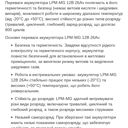
Переваги акумулятора LPM-MG 12В 26Ач полягають в його
герметичності та безпеці (немає витоків кислоти і шкідливих
випарів), можливості роботи в широкому діапазоні температур
(від -20°С до +50°С), високої стійкості до різних типів розряду
(тривалий, циклічний, глибокий) заряд-розряд, що досягає
800 циклів.
Основні переваги акумулятора LPM-MG 12В 26Ач
Безпека та герметичність: Завдяки відсутності рідкого
електроліту та герметичного корпусу, акумулятор
повністю безпечний для встановлення в житлових
приміщеннях, за винятком ризику витоків та виділення
шкідливих газів.
Робота в екстремальних умовах: акумулятор LPM-MG
12В 26Ач стабільно працює при низьких (-20°С) та
високих (+50°С) температурах, що робить його
універсальним.
Стійкість до розрядів: LPM-MG здатний витримувати
різні види розряду, включаючи тривалий, циклічний та
глибокий розряд, а також розряди високими струмами.
Низький саморозряд: При зберіганні такі акумулятори
мають низькі показники саморозряду, що забезпечує
надійність та тривалий термін служби.