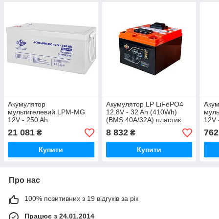
Акумулятор
Акумулятор LP LiFePO4
Аку
мультигелевий LPM-MG
12,8V - 32 Ah (410Wh)
мул
12V - 250 Ah
(BMS 40А/32A) пластик
12V 
LCD USB Smart BT
21 081
8 832
762
₴
₴
Купити
Купити
Про нас
100% позитивних з 19 відгуків за рік
Працює з 24.01.2014