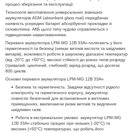
процесі зберігання та експлуатації.
Технологія виготовлення універсальних зовнішніх
акумуляторів AGM (absorbent glass mat) передбачає
наявність усередині батареї абсорбуючої прокладки зі
скловолокна. АКБ цього типу чудово справляються з
підвищеними навантаженнями.
Переваги акумулятора LPM-MG 12В 33Ач полягають у його
герметичності та безпеці (немає витоків кислоти та шкідливих
випарів), можливості роботи в широкому діапазоні температур
(від -20°С до +50°С), високої стійкості до різних типів розряду
(тривалий, циклічний, глибокий) заряд-розряд, що досягає
800 циклів.
Основні переваги акумулятора LPM-MG 12В 33Ач
Безпека та герметичність: Завдяки відсутності рідкого
електроліту та герметичного корпусу, акумулятор
повністю безпечний для встановлення в житлових
приміщеннях, виключаючи ризик витоків та виділення
шкідливих газів.
Робота в екстремальних умовах: акумулятор LPM-MG
12В 33Ач стабільно працює при низьких (-20°С) та
високих (+50°С) температурах, що робить його