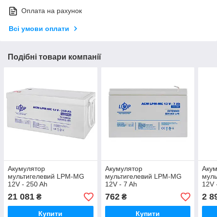
Оплата на рахунок
Всі умови оплати
Подібні товари компанії
Акумулятор
Акумулятор
Аку
мультигелевий LPM-MG
мультигелевий LPM-MG
мул
12V - 250 Ah
12V - 7 Ah
12V 
21 081
762
2 8
₴
₴
Купити
Купити