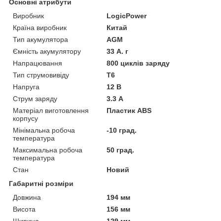
Основні атрибути
Виробник
LogicPower
Країна виробник
Китай
Тип акумулятора
AGM
Ємність акумулятору
33 А. г
Напрацювання
800 циклів заряду
Тип струмовивіду
T6
Напруга
12 В
Струм заряду
3.3 А
Матеріал виготовлення
Пластик ABS
корпусу
Мінімальна робоча
-10 град.
температура
Максимальна робоча
50 град.
температура
Стан
Новий
Габаритні розміри
Довжина
194 мм
Висота
156 мм
Ширина
129 мм