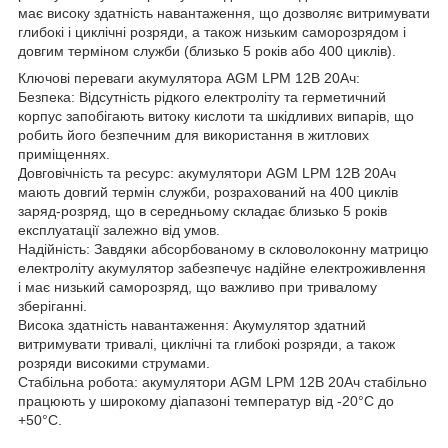
має високу здатність навантаження, що дозволяє витримувати
глибокі і циклічні розряди, а також низьким саморозрядом і
довгим терміном служби (близько 5 років або 400 циклів).
Ключові переваги акумулятора AGM LPM 12В 20Ач:
Безпека: Відсутність рідкого електроліту та герметичний
корпус запобігають витоку кислоти та шкідливих випарів, що
робить його безпечним для використання в житлових
приміщеннях.
Довговічність та ресурс: акумулятори AGM LPM 12В 20Ач
мають довгий термін служби, розрахований на 400 циклів
заряд-розряд, що в середньому складає близько 5 років
експлуатації залежно від умов.
Надійність: Завдяки абсорбованому в скловолоконну матрицю
електроліту акумулятор забезпечує надійне електроживлення
і має низький саморозряд, що важливо при тривалому
зберіганні.
Висока здатність навантаження: Акумулятор здатний
витримувати тривалі, циклічні та глибокі розряди, а також
розряди високими струмами.
Стабільна робота: акумулятори AGM LPM 12В 20Ач стабільно
працюють у широкому діапазоні температур від -20°C до
+50°C.