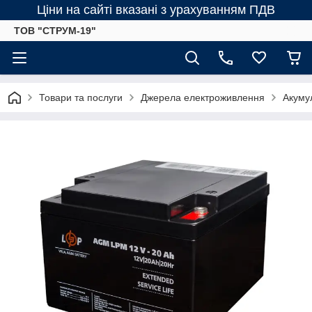
Ціни на сайті вказані з урахуванням ПДВ
ТОВ "СТРУМ-19"
Товари та послуги
Джерела електроживлення
Акумул