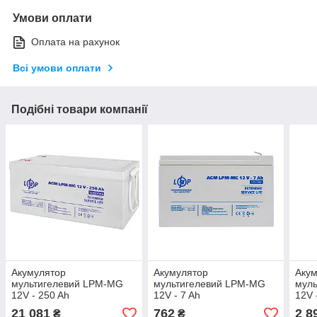
Умови оплати
Оплата на рахунок
Всі умови оплати
Подібні товари компанії
Акумулятор
Акумулятор
Аку
мультигелевий LPM-MG
мультигелевий LPM-MG
мул
12V - 250 Ah
12V - 7 Ah
12V 
21 081
762
2 8
₴
₴