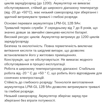
циклів заряд/розряд (до 1200). Акумулятор не вимагає
обслуговування, стійкий до широкого діапазону температур
(від -20 до +50°С), має низький саморозряд при зберіганні і
здатний витримувати тривалі і глибокі розряди.
Основні переваги акумулятора LPM-GL 12В 9Ач:
Тривалий термін служби: У середньому від 7 до 8 років, що
значно довше за звичайні свинцево-кислотні батареї.
Високий ресурс циклів: Акумулятор витримує до 1200 циклів
заряду/розряду.
Безпека та екологічність: Повна герметичність виключає
витікання кислоти та шкідливі випари, що дозволяє
встановлювати його у житлових приміщеннях.
Конструкція, що не обслуговується: Не вимагає жодного
обслуговування в процесі експлуатації.
Робота в широкому температурному діапазоні: Стабільна
робота від -20 ° С до +50 ° С, що робить його відповідним для
сонячних електростанцій.
Стійкість до глибокого розряду: Технологія виготовлення
акумулятора LPM-GL 12В 9Ач дозволяє витримувати тривалі
та глибокі розряди.
Низький саморозряд: Акумулятор зберігає заряд при
зберіганні без втрати потужності.