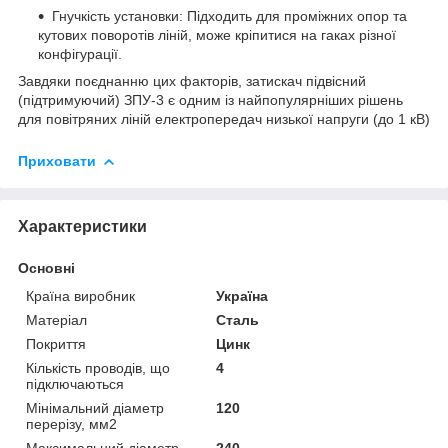
Гнучкість установки: Підходить для проміжних опор та
кутових поворотів ліній, може кріпитися на гаках різної
конфігурації.
Завдяки поєднанню цих факторів, затискач підвісний
(підтримуючий) ЗПУ-3 є одним із найпопулярніших рішень
для повітряних ліній електропередач низької напруги (до 1 кВ)
Приховати
Характеристики
Основні
Країна виробник
Україна
Матеріал
Сталь
Покриття
Цинк
Кількість проводів, що
4
підключаються
Мінімальний діаметр
120
перерізу, мм2
Максимальний діаметр
240