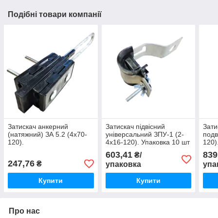
Подібні товари компанії
Затискач анкерний
Затискач підвісний
Зати
(натяжний) ЗА 5.2 (4х70-
універсальний ЗПУ-1 (2-
подв
120).
4х16-120). Упаковка 10 шт
120)
603,41
839
₴/
247,76
₴
упаковка
упа
Купити
Купити
Про нас