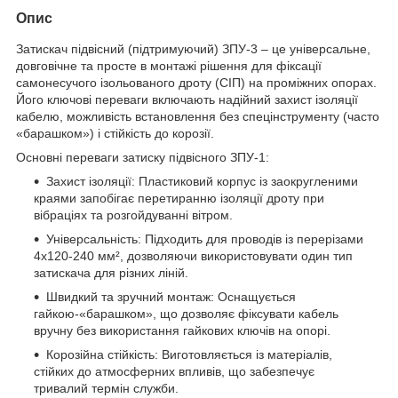
Опис
Затискач підвісний (підтримуючий) ЗПУ-3 – це універсальне,
довговічне та просте в монтажі рішення для фіксації
самонесучого ізольованого дроту (СІП) на проміжних опорах.
Його ключові переваги включають надійний захист ізоляції
кабелю, можливість встановлення без спецінструменту (часто
«барашком») і стійкість до корозії.
Основні переваги затиску підвісного ЗПУ-1:
Захист ізоляції: Пластиковий корпус із заокругленими
краями запобігає перетиранню ізоляції дроту при
вібраціях та розгойдуванні вітром.
Універсальність: Підходить для проводів із перерізами
4х120-240 мм², дозволяючи використовувати один тип
затискача для різних ліній.
Швидкий та зручний монтаж: Оснащується
гайкою-«барашком», що дозволяє фіксувати кабель
вручну без використання гайкових ключів на опорі.
Корозійна стійкість: Виготовляється із матеріалів,
стійких до атмосферних впливів, що забезпечує
тривалий термін служби.