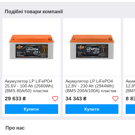
Подібні товари компанії
Акумулятор LP LiFePO4
Акумулятор LP LiFePO4
Акум
25,6V - 100 Ah (2560Wh)
12,8V - 230 Ah (2944Wh)
12,8
(BMS 80А/50) пластик
(BMS 200A/100А) пластик
(BMS
Smart BT
Smart BT
LCD
29 633
34 343
8 8
₴
₴
Купити
Купити
Про нас