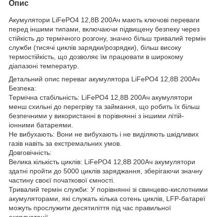
Опис
Акумулятори LiFePO4 12,8В 200Ач мають ключові переваги
перед іншими типами, включаючи підвищену безпеку через
стійкість до термічного розгону, значно більш тривалий термін
служби (тисячі циклів зарядки/розрядки), більш високу
термостійкість, що дозволяє їм працювати в широкому
діапазоні температур.
Детальний опис переваг акумулятора LiFePO4 12,8В 200Ач
Безпека:
Термічна стабільність: LiFePO4 12,8В 200Ач акумулятори
менш схильні до перегріву та займання, що робить їх більш
безпечними у використанні в порівнянні з іншими літій-
іонними батареями.
Не вибухають: Вони не вибухають і не виділяють шкідливих
газів навіть за екстремальних умов.
Довговічність:
Велика кількість циклів: LiFePO4 12,8В 200Ач акумулятори
здатні пройти до 5000 циклів заряджання, зберігаючи значну
частину своєї початкової ємності.
Тривалий термін служби: У порівнянні зі свинцево-кислотними
акумуляторами, які служать кілька сотень циклів, LFP-батареї
можуть прослужити десятиліття під час правильної
експлуатації.