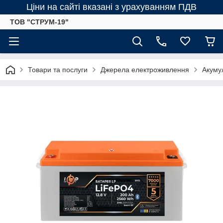
Ціни на сайті вказані з урахуванням ПДВ
ТОВ "СТРУМ-19"
Товари та послуги
Джерела електроживлення
Акумул