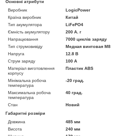
Основні атрибути
Виробник
LogicPower
Країна виробник
Китай
Тип акумулятора
LiFePO4
Ємність акумулятору
200 А. г
Напрацювання
7000 циклів заряду
Тип струмовивіду
Медная винтовая М8
Напруга
12.8 В
Струм заряду
100 А
Матеріал виготовлення
Пластик ABS
корпусу
Мінімальна робоча
-20 град.
температура
Максимальна робоча
40 град.
температура
Стан
Новий
Габаритні розміри
Довжина
485 мм
Висота
240 мм