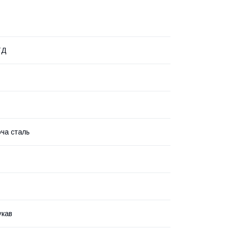
ТД
ча сталь
укав