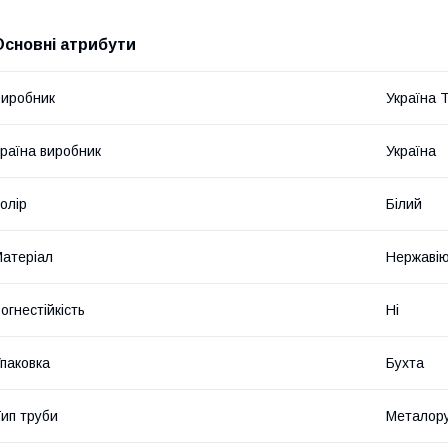
Основні атрибути
иробник
Україна 
раїна виробник
Україна
олір
Білий
атеріал
Нержавію
огнестійкість
Ні
паковка
Бухта
ип труби
Металор