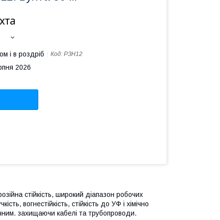
ухта
ом і в роздріб
Код:
РЗН12
рпня 2026
розійна стійкість, широкий діапазон робочих
ість, вогнестійкість, стійкість до УФ і хімічно
вічним. захищаючи кабелі та трубопроводи.