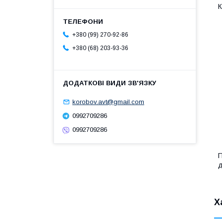
К
+380 (99) 270-92-86
+380 (68) 203-93-36
korobov.avt@gmail.com
0992709286
0992709286
П
д
Х