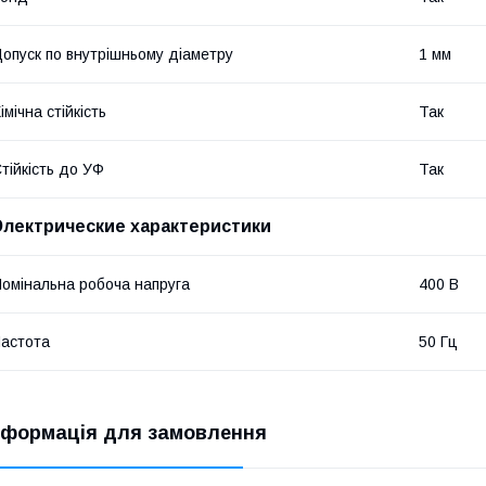
опуск по внутрішньому діаметру
1 мм
імічна стійкість
Так
тійкість до УФ
Так
Электрические характеристики
омінальна робоча напруга
400 В
астота
50 Гц
нформація для замовлення