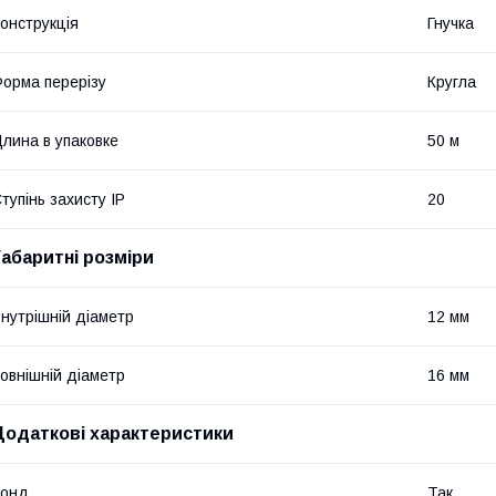
онструкція
Гнучка
орма перерізу
Кругла
лина в упаковке
50 м
тупінь захисту IP
20
Габаритні розміри
нутрішній діаметр
12 мм
овнішній діаметр
16 мм
Додаткові характеристики
Зонд
Так