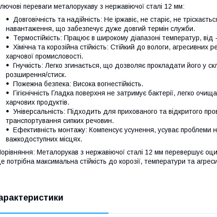
лючові переваги металорукаву з нержавіючої сталі 12 мм:
Довговічність та надійність: Не іржавіє, не старіє, не тріскаєтьс
навантаження, що забезпечує дуже довгий термін служби.
Термостійкість: Працює в широкому діапазоні температур, від -2
Хімічна та корозійна стійкість: Стійкий до вологи, агресивних ре
харчової промисловості.
Гнучкість: Легко згинається, що дозволяє прокладати його у с
розширення/стиск.
Пожежна безпека: Висока вогнестійкість.
Гігієнічність Гладка поверхня не затримує бактерії, легко очи
харчових продуктів.
Універсальність: Підходить для прихованого та відкритого про
транспортування сипких речовин.
Ефективність монтажу: Компенсує усунення, усуває проблеми не
важкодоступних місцях.
орівняння: Металорукав з нержавіючої сталі 12 мм перевершує оци
е потрібна максимальна стійкість до корозії, температури та агре
арактеристики