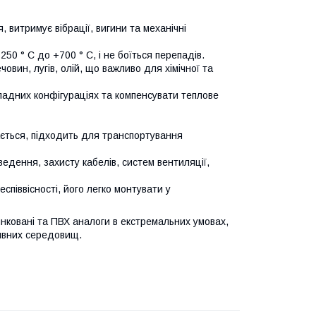
я, витримує вібрації, вигини та механічні
50 ° C до +700 ° C, і не боїться перепадів.
човин, лугів, олій, що важливо для хімічної та
кладних конфігураціях та компенсувати теплове
щається, підходить для транспортування
ведення, захисту кабелів, систем вентиляції,
співвісності, його легко монтувати у
нковані та ПВХ аналоги в екстремальних умовах,
сивних середовищ.