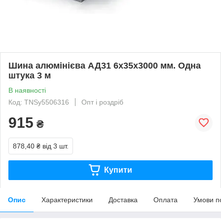
Шина алюмінієва АД31 6х35х3000 мм. Одна
штука 3 м
В наявності
Код: TNSy5506316
Опт і роздріб
915
₴
878,40 ₴
від 3 шт.
Купити
Опис
Характеристики
Доставка
Оплата
Умови п