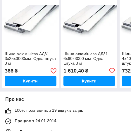
Шина алюмінієва АД31
Шина алюмінієва АД31
Шина
3х25х3000мм. Одна штука
6х60х3000 мм. Одна
4х40
3 м
штука 3 м
штук
366
1 610,40
732
₴
₴
Купити
Купити
Про нас
100% позитивних з 19 відгуків за рік
Працює з 24.01.2014