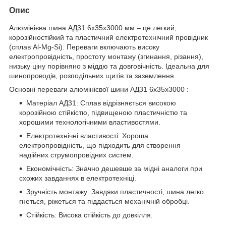
Опис
Алюмінієва шина АД31 6х35х3000 мм – це легкий,
корозійностійкий та пластичний електротехнічний провідник
(сплав Al-Mg-Si). Переваги включають високу
електропровідність, простоту монтажу (згинання, різання),
низьку ціну порівняно з міддю та довговічність. Ідеальна для
шинопроводів, розподільних щитів та заземлення.
Основні переваги алюмінієвої шини АД31 6х35х3000 :
Матеріал АД31: Сплав відрізняється високою
корозійною стійкістю, підвищеною пластичністю та
хорошими технологічними властивостями.
Електротехнічні властивості: Хороша
електропровідність, що підходить для створення
надійних струмопровідних систем.
Економічність: Значно дешевше за мідні аналоги при
схожих завданнях в електротехніці.
Зручність монтажу: Завдяки пластичності, шина легко
гнеться, ріжеться та піддається механічній обробці.
Стійкість: Висока стійкість до довкілля.