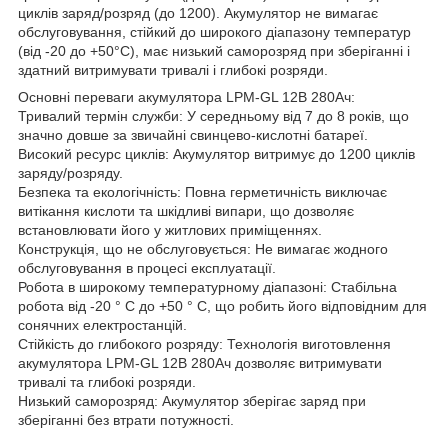
циклів заряд/розряд (до 1200). Акумулятор не вимагає
обслуговування, стійкий до широкого діапазону температур
(від -20 до +50°С), має низький саморозряд при зберіганні і
здатний витримувати тривалі і глибокі розряди.
Основні переваги акумулятора LPM-GL 12В 280Ач:
Тривалий термін служби: У середньому від 7 до 8 років, що
значно довше за звичайні свинцево-кислотні батареї.
Високий ресурс циклів: Акумулятор витримує до 1200 циклів
заряду/розряду.
Безпека та екологічність: Повна герметичність виключає
витікання кислоти та шкідливі випари, що дозволяє
встановлювати його у житлових приміщеннях.
Конструкція, що не обслуговується: Не вимагає жодного
обслуговування в процесі експлуатації.
Робота в широкому температурному діапазоні: Стабільна
робота від -20 ° С до +50 ° С, що робить його відповідним для
сонячних електростанцій.
Стійкість до глибокого розряду: Технологія виготовлення
акумулятора LPM-GL 12В 280Ач дозволяє витримувати
тривалі та глибокі розряди.
Низький саморозряд: Акумулятор зберігає заряд при
зберіганні без втрати потужності.