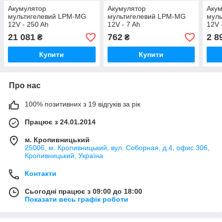
Акумулятор
Акумулятор
Аку
мультигелевий LPM-MG
мультигелевий LPM-MG
мул
12V - 250 Ah
12V - 7 Ah
12V 
21 081
762
2 8
₴
₴
Купити
Купити
Про нас
100% позитивних з 19 відгуків за рік
Працює з 24.01.2014
м. Кропивницький
25006, м. Кропивницький, вул. Соборная, д.4, офис 306,
Кропивницький, Україна
Контакти
Сьогодні працює з 09:00 до 18:00
Показати весь графік роботи