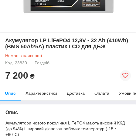
Акумулятор LP LiFePO4 12,8V - 32 Ah (410Wh)
(BMS 50А/25A) пластик LCD для ДБЖ
Немає в наявності
Код: 23830
Роздріб
7 200
₴
Опис
Характеристики
Доставка
Оплата
Умови п
Опис
Акумулятори нового покоління LiFePO4 мають високий ККД
(до 94%) і широкий діапазон робочих температур (-15 ~
+60°C).