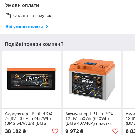
Умови оплати
Оплата на рахунок
Всі умови оплати
Подібні товари компанії
Акумулятор LP LiFePO4
Акумулятор LP LiFePO4
Акум
76,8V - 32 Ah (2457Wh)
12,8V - 50 Ah (640Wh)
12,8
(BMS 64A/32А) (BMS
(BMS 40A/40А) пластик
(BMS
64A/32А) пластик LCD
LCD Smart BT
LCD
38 182
9 972
8 8
₴
₴
Smart BT