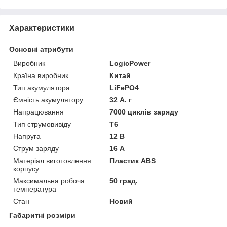
Характеристики
Основні атрибути
Виробник
LogicPower
Країна виробник
Китай
Тип акумулятора
LiFePO4
Ємність акумулятору
32 А. г
Напрацювання
7000 циклів заряду
Тип струмовивіду
T6
Напруга
12 В
Струм заряду
16 А
Матеріал виготовлення
Пластик ABS
корпусу
Максимальна робоча
50 град.
температура
Стан
Новий
Габаритні розміри