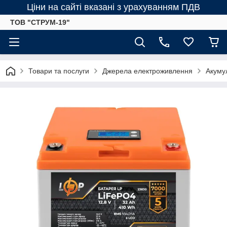
Ціни на сайті вказані з урахуванням ПДВ
ТОВ "СТРУМ-19"
Товари та послуги
Джерела електроживлення
Акумул