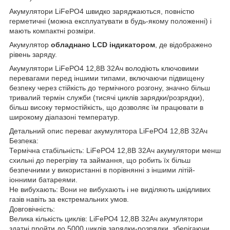
Акумулятори LiFePO4 швидко заряджаються, повністю
герметичні (можна експлуатувати в будь-якому положенні) і
мають компактні розміри.
Акумулятор
обладнано LCD індикатором
, де відображено
рівень заряду.
Акумулятори LiFePO4 12,8В 32Ач володіють ключовими
перевагами перед іншими типами, включаючи підвищену
безпеку через стійкість до термічного розгону, значно більш
тривалий термін служби (тисячі циклів зарядки/розрядки),
більш високу термостійкість, що дозволяє їм працювати в
широкому діапазоні температур.
Детальний опис переваг акумулятора LiFePO4 12,8В 32Ач
Безпека:
Термічна стабільність: LiFePO4 12,8В 32Ач акумулятори менш
схильні до перегріву та займання, що робить їх більш
безпечними у використанні в порівнянні з іншими літій-
іонними батареями.
Не вибухають: Вони не вибухають і не виділяють шкідливих
газів навіть за екстремальних умов.
Довговічність:
Велика кількість циклів: LiFePO4 12,8В 32Ач акумулятори
здатні пройти до 5000 циклів зарядки-розрядки, зберігаючи