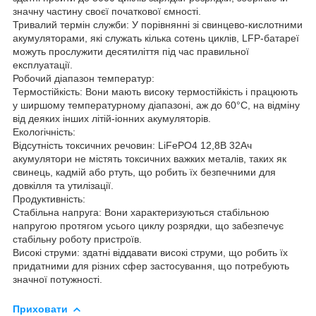
значну частину своєї початкової ємності.
Тривалий термін служби: У порівнянні зі свинцево-кислотними
акумуляторами, які служать кілька сотень циклів, LFP-батареї
можуть прослужити десятиліття під час правильної
експлуатації.
Робочий діапазон температур:
Термостійкість: Вони мають високу термостійкість і працюють
у ширшому температурному діапазоні, аж до 60°C, на відміну
від деяких інших літій-іонних акумуляторів.
Екологічність:
Відсутність токсичних речовин: LiFePO4 12,8В 32Ач
акумулятори не містять токсичних важких металів, таких як
свинець, кадмій або ртуть, що робить їх безпечними для
довкілля та утилізації.
Продуктивність:
Стабільна напруга: Вони характеризуються стабільною
напругою протягом усього циклу розрядки, що забезпечує
стабільну роботу пристроїв.
Високі струми: здатні віддавати високі струми, що робить їх
придатними для різних сфер застосування, що потребують
значної потужності.
Приховати