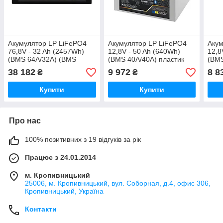
Акумулятор LP LiFePO4
Акумулятор LP LiFePO4
Акум
76,8V - 32 Ah (2457Wh)
12,8V - 50 Ah (640Wh)
12,8
(BMS 64A/32А) (BMS
(BMS 40A/40А) пластик
(BMS
64A/32А) пластик LCD
LCD Smart BT
LCD
38 182
9 972
8 8
₴
₴
Smart BT
Купити
Купити
Про нас
100% позитивних з 19 відгуків за рік
Працює з 24.01.2014
м. Кропивницький
25006, м. Кропивницький, вул. Соборная, д.4, офис 306,
Кропивницький, Україна
Контакти