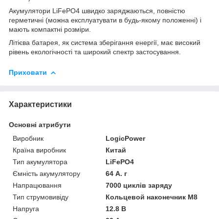
Акумулятори LiFePO4 швидко заряджаються, повністю
герметичні (можна експлуатувати в будь-якому положенні) і
мають компактні розміри.
Літієва батарея, як система зберігання енергії, має високий
рівень екологічності та широкий спектр застосування.
Приховати
Характеристики
Основні атрибути
Виробник
LogicPower
Країна виробник
Китай
Тип акумулятора
LiFePO4
Ємність акумулятору
64 А. г
Напрацювання
7000 циклів заряду
Тип струмовивіду
Кольцевой наконечник M8
Напруга
12.8 В