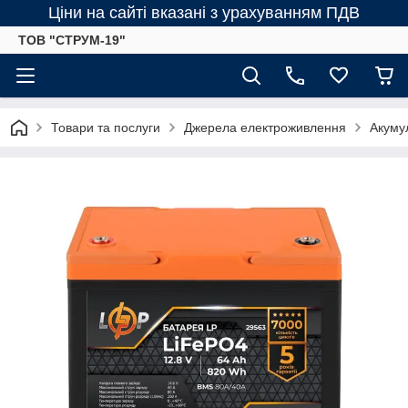
Ціни на сайті вказані з урахуванням ПДВ
ТОВ "СТРУМ-19"
Товари та послуги
Джерела електроживлення
Акумул