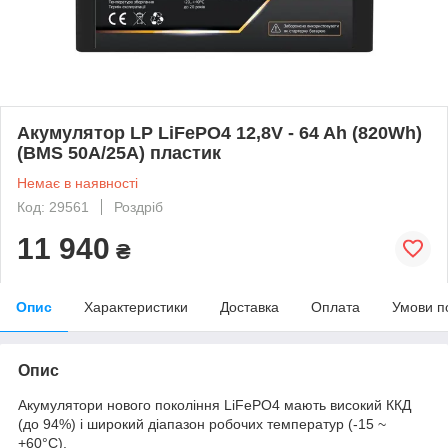
Акумулятор LP LiFePO4 12,8V - 64 Ah (820Wh)
(BMS 50A/25А) пластик
Немає в наявності
Код: 29561
Роздріб
11 940
₴
Опис
Характеристики
Доставка
Оплата
Умови п
Опис
Акумулятори нового покоління LiFePO4 мають високий ККД
(до 94%) і широкий діапазон робочих температур (-15 ~
+60°C).