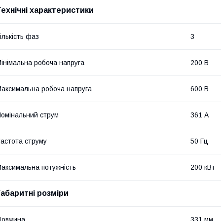
Технічні характеристики
ількість фаз
3
інімальна робоча напруга
200 В
аксимальна робоча напруга
600 В
омінальний струм
361 А
астота струму
50 Гц
аксимальна потужність
200 кВт
Габаритні розміри
Довжина
331 мм