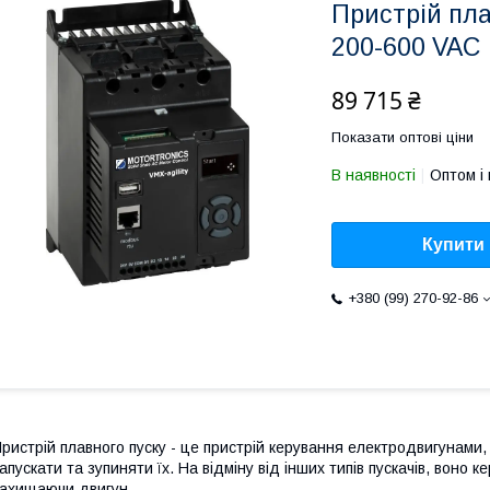
Пристрій пла
200-600 VAC
89 715 ₴
Показати оптові ціни
В наявності
Оптом і 
Купити
+380 (99) 270-92-86
ристрій плавного пуску - це пристрій керування електродвигунами
апускати та зупиняти їх. На відміну від інших типів пускачів, воно 
ахищаючи двигун.