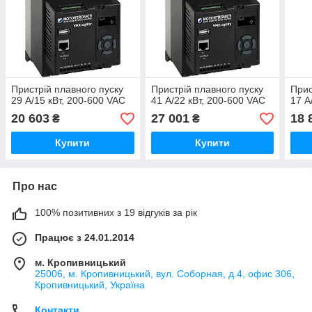
Пристрій плавного пуску
Пристрій плавного пуску
Прис
29 А/15 кВт, 200-600 VAC
41 А/22 кВт, 200-600 VAC
17 А
20 603
27 001
18 
₴
₴
Купити
Купити
Про нас
100% позитивних з 19 відгуків за рік
Працює з 24.01.2014
м. Кропивницький
25006, м. Кропивницький, вул. Соборная, д.4, офис 306,
Кропивницький, Україна
Контакти