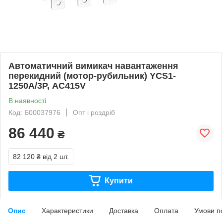
Автоматичний вимикач навантаження
перекидний (мотор-рубильник) YCS1-
1250А/3Р, АС415V
В наявності
Код: Б00037976
Опт і роздріб
86 440
₴
82 120 ₴
від 2 шт.
Купити
Опис
Характеристики
Доставка
Оплата
Умови п