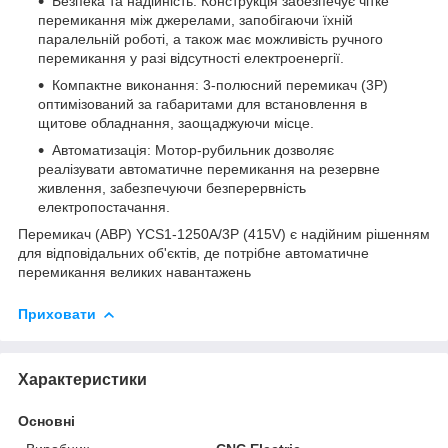
Безпека та надійність: Конструкція забезпечує чітке
перемикання між джерелами, запобігаючи їхній
паралельній роботі, а також має можливість ручного
перемикання у разі відсутності електроенергії.
Компактне виконання: 3-полюсний перемикач (3Р)
оптимізований за габаритами для встановлення в
щитове обладнання, заощаджуючи місце.
Автоматизація: Мотор-рубильник дозволяє
реалізувати автоматичне перемикання на резервне
живлення, забезпечуючи безперервність
електропостачання.
Перемикач (АВР) YCS1-1250А/3Р (415V) є надійним рішенням
для відповідальних об'єктів, де потрібне автоматичне
перемикання великих навантажень
Приховати
Характеристики
Основні