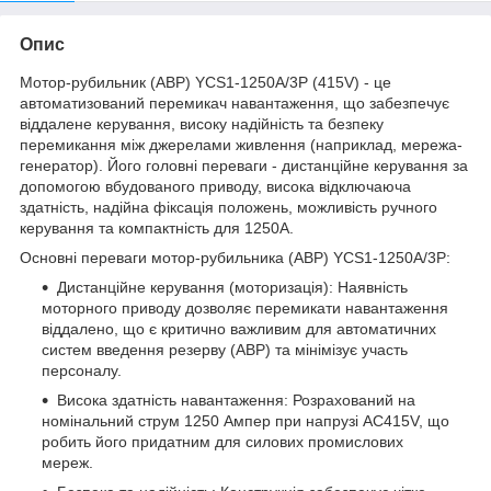
Опис
Мотор-рубильник (АВР) YCS1-1250А/3Р (415V) - це
автоматизований перемикач навантаження, що забезпечує
віддалене керування, високу надійність та безпеку
перемикання між джерелами живлення (наприклад, мережа-
генератор). Його головні переваги - дистанційне керування за
допомогою вбудованого приводу, висока відключаюча
здатність, надійна фіксація положень, можливість ручного
керування та компактність для 1250А.
Основні переваги мотор-рубильника (АВР) YCS1-1250А/3Р:
Дистанційне керування (моторизація): Наявність
моторного приводу дозволяє перемикати навантаження
віддалено, що є критично важливим для автоматичних
систем введення резерву (АВР) та мінімізує участь
персоналу.
Висока здатність навантаження: Розрахований на
номінальний струм 1250 Ампер при напрузі AC415V, що
робить його придатним для силових промислових
мереж.