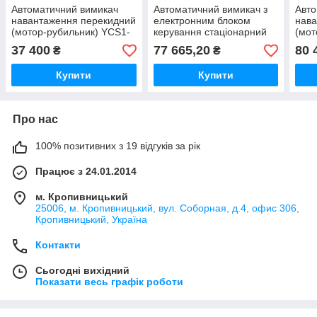
Автоматичний вимикач
Автоматичний вимикач з
Авто
навантаження перекидний
електронним блоком
нава
(мотор-рубильник) YCS1-
керування стаціонарний
(мот
630А/3Р, АС415V
BA79E-2000, 1250А, 3P,
1000
37 400
77 665,20
80 
₴
₴
415V (80kA)
Купити
Купити
Про нас
100% позитивних з 19 відгуків за рік
Працює з 24.01.2014
м. Кропивницький
25006, м. Кропивницький, вул. Соборная, д.4, офис 306,
Кропивницький, Україна
Контакти
Сьогодні вихідний
Показати весь графік роботи