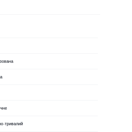
зована
ва
ичне
но-тривалий