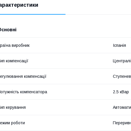
арактеристики
Основні
раїна виробник
Іспанія
ип компенсації
Централі
егулювання компенсації
Ступене
отужність компенсатора
2.5 кВар
ип керування
Автомат
ежим роботи
Перерив