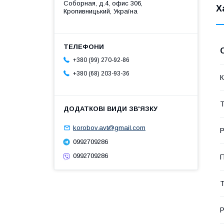
Соборная, д.4, офис 306,
Х
Кропивницький, Україна
+380 (99) 270-92-86
+380 (68) 203-93-36
К
Т
korobov.avt@gmail.com
Р
0992709286
0992709286
П
Т
Р