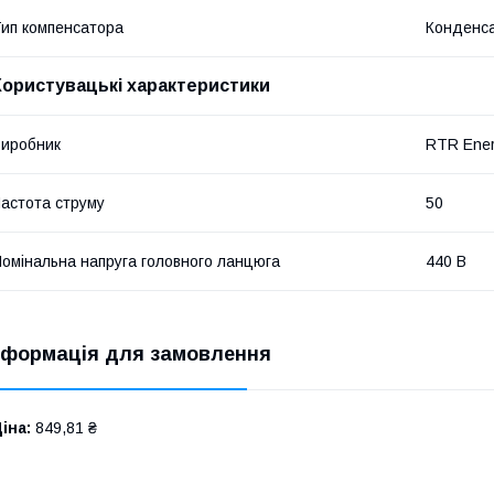
ип компенсатора
Конденса
Користувацькі характеристики
иробник
RTR Ener
астота струму
50
омінальна напруга головного ланцюга
440 В
нформація для замовлення
іна:
849,81 ₴