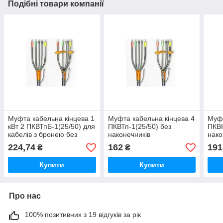
Подібні товари компанії
Муфта кабельна кінцева 1
Муфта кабельна кінцева 4
Муфт
кВт 2 ПКВТпБ-1(25/50) для
ПКВТп-1(25/50) без
ПКВН
кабелів з бронею без
наконечників
нако
наконечників
224,74
162
191
₴
₴
Купити
Купити
Про нас
100% позитивних з 19 відгуків за рік